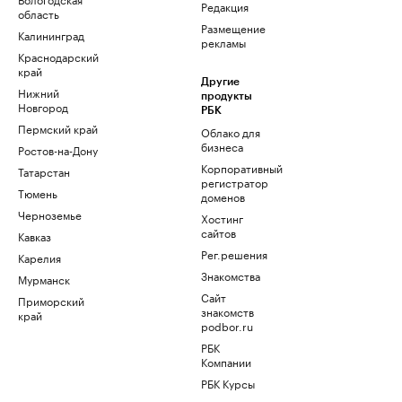
Редакция
область
Размещение
Калининград
рекламы
Краснодарский
край
Другие
Нижний
продукты
Новгород
РБК
Пермский край
Облако для
бизнеса
Ростов-на-Дону
Корпоративный
Татарстан
регистратор
Тюмень
доменов
Черноземье
Хостинг
сайтов
Кавказ
Рег.решения
Карелия
Знакомства
Мурманск
Сайт
Приморский
знакомств
край
podbor.ru
РБК
Компании
РБК Курсы