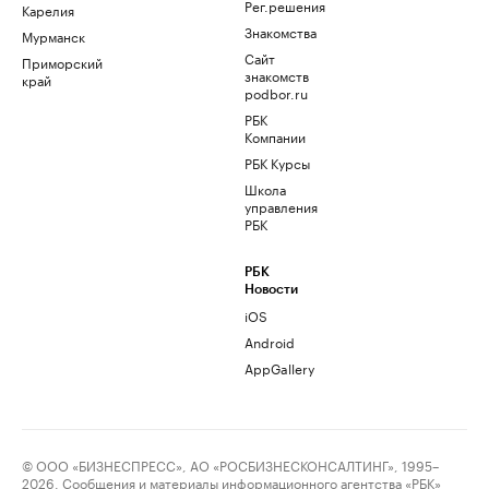
Рег.решения
Карелия
Знакомства
Мурманск
Сайт
Приморский
знакомств
край
podbor.ru
РБК
Компании
РБК Курсы
Школа
управления
РБК
РБК
Новости
iOS
Android
AppGallery
© ООО «БИЗНЕСПРЕСС», АО «РОСБИЗНЕСКОНСАЛТИНГ», 1995–
2026. Сообщения и материалы информационного агентства «РБК»