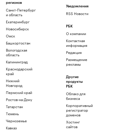
регионов
Уведомления
Санкт-Петербург
RSS Новости
и область
Екатеринбург
РБК
Новосибирск
О компании
Омск
Контактная
Башкортостан
информация
Вологодская
Редакция
область
Размещение
Калининград
рекламы
Краснодарский
край
Другие
Нижний
продукты
Новгород
РБК
Пермский край
Облако для
бизнеса
Ростов-на-Дону
Корпоративный
Татарстан
регистратор
Тюмень
доменов
Черноземье
Хостинг
сайтов
Кавказ