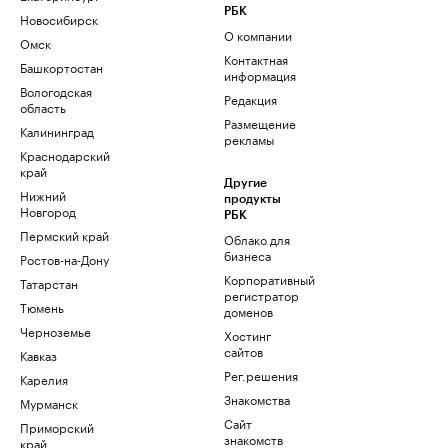
РБК
Новосибирск
О компании
Омск
Контактная
Башкортостан
информация
Вологодская
Редакция
область
Размещение
Калининград
рекламы
Краснодарский
край
Другие
Нижний
продукты
Новгород
РБК
Пермский край
Облако для
бизнеса
Ростов-на-Дону
Корпоративный
Татарстан
регистратор
Тюмень
доменов
Черноземье
Хостинг
сайтов
Кавказ
Рег.решения
Карелия
Знакомства
Мурманск
Сайт
Приморский
знакомств
край