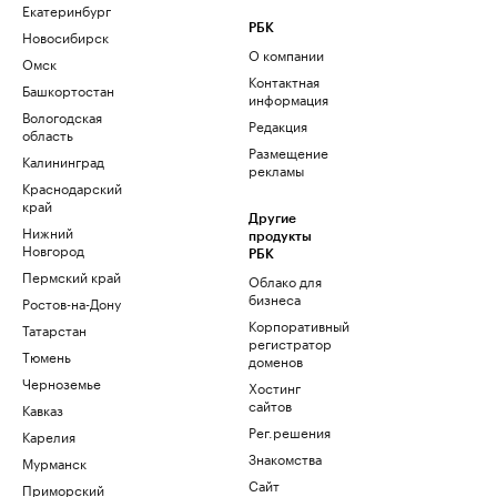
Екатеринбург
РБК
Новосибирск
О компании
Омск
Контактная
Башкортостан
информация
Вологодская
Редакция
область
Размещение
Калининград
рекламы
Краснодарский
край
Другие
Нижний
продукты
Новгород
РБК
Пермский край
Облако для
бизнеса
Ростов-на-Дону
Корпоративный
Татарстан
регистратор
Тюмень
доменов
Черноземье
Хостинг
сайтов
Кавказ
Рег.решения
Карелия
Знакомства
Мурманск
Сайт
Приморский