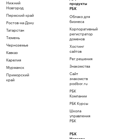
Нижний
продукты
Новгород
РБК
Пермский край
Облако для
бизнеса
Ростов-на-Дону
Корпоративный
Татарстан
регистратор
Тюмень
доменов
Черноземье
Хостинг
сайтов
Кавказ
Рег.решения
Карелия
Знакомства
Мурманск
Сайт
Приморский
знакомств
край
podbor.ru
РБК
Компании
РБК Курсы
Школа
управления
РБК
РБК