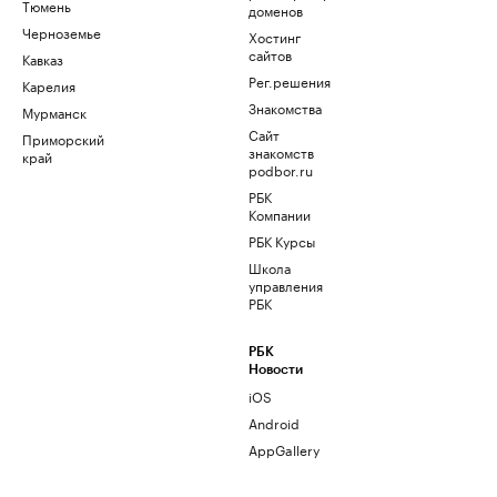
Тюмень
доменов
Черноземье
Хостинг
сайтов
Кавказ
Рег.решения
Карелия
Знакомства
Мурманск
Сайт
Приморский
знакомств
край
podbor.ru
РБК
Компании
РБК Курсы
Школа
управления
РБК
РБК
Новости
iOS
Android
AppGallery