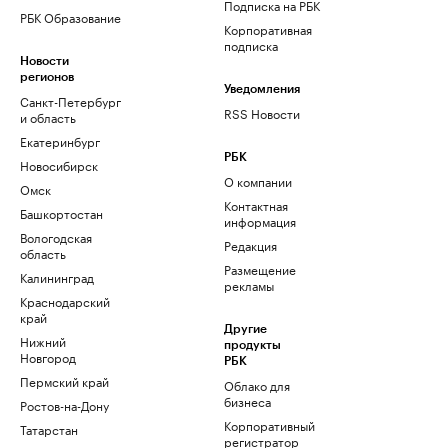
Подписка на РБК
РБК Образование
Корпоративная
подписка
Новости
регионов
Уведомления
Санкт-Петербург
RSS Новости
и область
Екатеринбург
РБК
Новосибирск
О компании
Омск
Контактная
Башкортостан
информация
Вологодская
Редакция
область
Размещение
Калининград
рекламы
Краснодарский
край
Другие
Нижний
продукты
Новгород
РБК
Пермский край
Облако для
бизнеса
Ростов-на-Дону
Корпоративный
Татарстан
регистратор