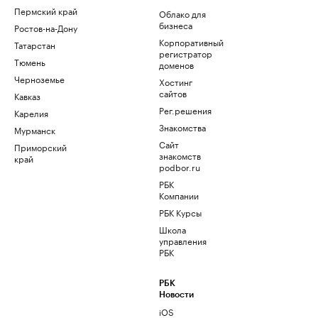
Пермский край
Облако для
бизнеса
Ростов-на-Дону
Корпоративный
Татарстан
регистратор
Тюмень
доменов
Черноземье
Хостинг
сайтов
Кавказ
Рег.решения
Карелия
Знакомства
Мурманск
Сайт
Приморский
знакомств
край
podbor.ru
РБК
Компании
РБК Курсы
Школа
управления
РБК
РБК
Новости
iOS