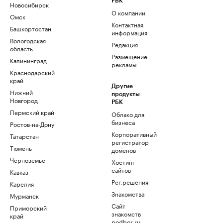
РБК
Новосибирск
О компании
Омск
Контактная
Башкортостан
информация
Вологодская
Редакция
область
Размещение
Калининград
рекламы
Краснодарский
край
Другие
Нижний
продукты
Новгород
РБК
Пермский край
Облако для
бизнеса
Ростов-на-Дону
Корпоративный
Татарстан
регистратор
Тюмень
доменов
Черноземье
Хостинг
сайтов
Кавказ
Рег.решения
Карелия
Знакомства
Мурманск
Сайт
Приморский
знакомств
край
podbor.ru