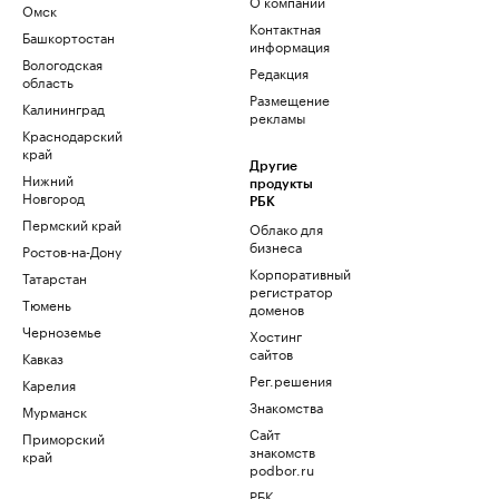
О компании
Омск
Контактная
Башкортостан
информация
Вологодская
Редакция
область
Размещение
Калининград
рекламы
Краснодарский
край
Другие
Нижний
продукты
Новгород
РБК
Пермский край
Облако для
бизнеса
Ростов-на-Дону
Корпоративный
Татарстан
регистратор
Тюмень
доменов
Черноземье
Хостинг
сайтов
Кавказ
Рег.решения
Карелия
Знакомства
Мурманск
Сайт
Приморский
знакомств
край
podbor.ru
РБК