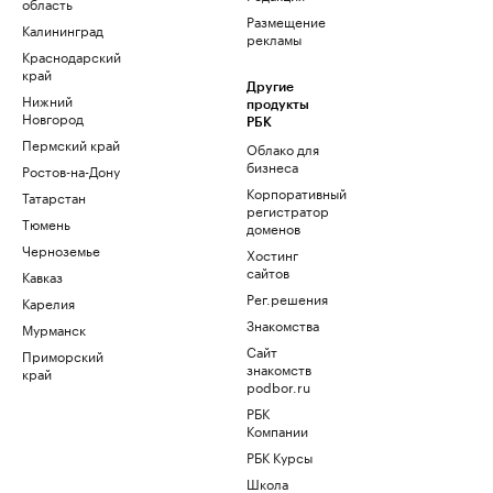
область
Размещение
Калининград
рекламы
Краснодарский
край
Другие
Нижний
продукты
Новгород
РБК
Пермский край
Облако для
бизнеса
Ростов-на-Дону
Корпоративный
Татарстан
регистратор
Тюмень
доменов
Черноземье
Хостинг
сайтов
Кавказ
Рег.решения
Карелия
Знакомства
Мурманск
Сайт
Приморский
знакомств
край
podbor.ru
РБК
Компании
РБК Курсы
Школа