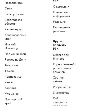
РБК
Новосибирск
О компании
Омск
Контактная
Башкортостан
информация
Вологодская
Редакция
область
Размещение
Калининград
рекламы
Краснодарский
край
Другие
Нижний
продукты
Новгород
РБК
Пермский край
Облако для
бизнеса
Ростов-на-Дону
Корпоративный
Татарстан
регистратор
Тюмень
доменов
Черноземье
Хостинг
сайтов
Кавказ
Рег.решения
Карелия
Знакомства
Мурманск
Сайт
Приморский
знакомств
край
podbor.ru