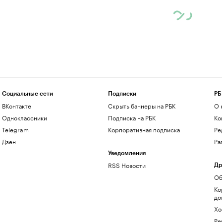
Социальные сети
Подписки
РБ
ВКонтакте
Скрыть баннеры на РБК
О 
Одноклассники
Подписка на РБК
Ко
Telegram
Корпоративная подписка
Ре
Дзен
Ра
Уведомления
RSS Новости
Др
Об
Ко
до
Хо
Ре