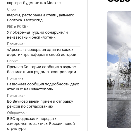
карьеры будет жить в Москве
Спорт
Фермы, рестораны и отели Дальнего
Востока. Гастрогид
РБК и РСХБ
У побережья Турции обнаружили
неизвестный беспилотник
Политика
«Арсенал» совершил один из самых
дорогих трансферов в своей истории
Спорт
Премьер Болгарии сообщил о взрыве
беспилотника рядом с газопроводом
Политика
Развожаев сообщил подробности двух
атак ВСУ на Севастополь
Политика
Во Внуково ввели прием и отправку
рейсов по согласованию
Общество
В ЕС предложили передать
замороженные активы России новой
структуре