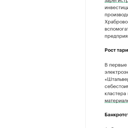
инвестиц
производ
Храброво
вспомога
предприят
Рост тар
В первые
электроэ
«Штальвер
себестоим
кластера
материал
Банкротс