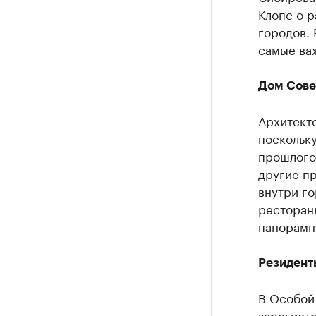
Клопс о р
городов.
самые ва
Дом Сове
Архитект
поскольку
прошлого»
другие п
внутри го
рестораны
панорамн
Резидент
В Особой
зарегист