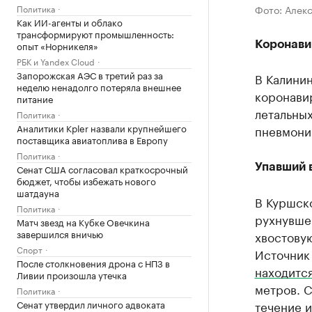
Политика
Фото: Алек
Как ИИ-агенты и облако
трансформируют промышленность:
опыт «Норникеля»
Коронави
РБК и Yandex Cloud
Запорожская АЭС в третий раз за
В Калини
неделю ненадолго потеряла внешнее
коронавир
питание
летальных
Политика
Аналитики Kpler назвали крупнейшего
пневмони
поставщика авиатоплива в Европу
Политика
Упавший 
Сенат США согласовал краткосрочный
бюджет, чтобы избежать нового
шатдауна
В Куршск
Политика
рухнувше
Матч звезд на Кубке Овечкина
завершился вничью
хвостовую
Спорт
Источник 
После столкновения дрона с НПЗ в
находится
Ливии произошла утечка
метров. С
Политика
Сенат утвердил личного адвоката
течение и