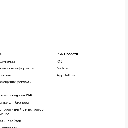
К
РБК Новости
компании
iOS
нтактная информация
Android
дакция
AppGallery
змещение рекламы
угие продукты РБК
лако для бизнеса
рпоративный регистратор
менов
стинг сайтов
г.решения