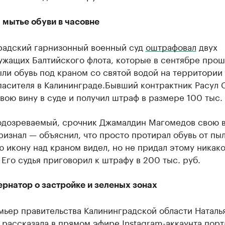
 мытье обуви в часовне
радский гарнизонный военный суд
оштрафовал
двух
ужащих Балтийского флота, которые в сентябре прош
ли обувь под краном со святой водой на территории
пасителя в Калининграде.Бывший контрактник Расул 
вою вину в суде и получил штраф в размере 100 тыс. 
одозреваемый, срочник Джамалдин Магомедов свою в
ризнал — объяснил, что просто протирал обувь от пыл
 икону над краном видел, но не придал этому никак
 Его судья приговорил к штрафу в 200 тыс. руб.
ернатор о застройке и зеленых зонах
мьер правительства Калининградской области Наталь
рассказала в прямом эфире Instagram-аккаунта порт