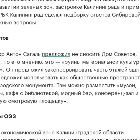
азвитии зеленых зон, застройке Калининграда и при
 РБК Калининград сделал
подборку
ответов Сибиревой
жные вопросы.
тов
ор Антон Сагаль
предложил
не сносить Дом Советов,
, по его мнению, это — «руины материальной культу
. Он предложил законсервировать часть этажей здан
редложил использовать как общественные пространст
родского монумента. Там можно разместить «музеи,
, кафе с библиотекой, модный бар, конференц-зал и
ую смотровую площадку».
ы ОЭЗ
 экономической зоне Калининградской области
рировались
три компании, которые заявили суммарны