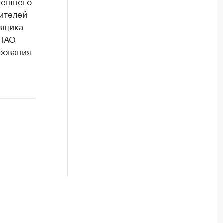
нешнего
ителей
вщика
 ПАО
бования