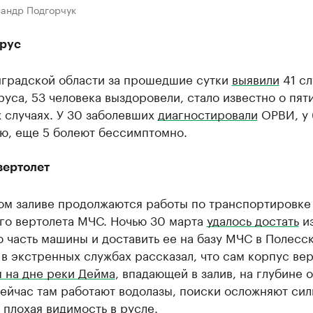
сандр Подгорчук
рус
нградской области за прошедшие сутки
выявили
41 сл
уса, 53 человека выздоровели, стало известно о пят
 случаях. У 30 заболевших
диагностировали
ОРВИ, у 
ю, еще 5 болеют бессимптомно.
вертолет
ом заливе продолжаются работы по транспортировке
го вертолета МЧС. Ночью 30 марта
удалось достать
из
 часть машины и доставить ее на базу МЧС в Полесск
в экстренных службах рассказал, что сам корпус ве
 на дне реки Дейма
, впадающей в залив, на глубине 
ейчас там работают водолазы, поиски осложняют сил
 плохая видимость в русле.