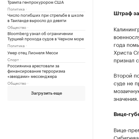
Трампа генпрокурором США
Политика
Штраф за
Число погибших при стрельбе в школе
в Таиланде выросло до девяти
Общество
Калининг
Bloomberg узнал об ограничении
военносл
Турцией прохода судов в Черном море
года помы
Политика
Христа С
Умер отец Лионеля Месси
признал с
Спорт
Россиянина арестовали за
финансирование терроризма
Второй п
«звездами» мессенджера
суде не п
Общество
мозаичную
Загрузить еще
значения.
Вице-губ
Вице-пре
Сибирева 