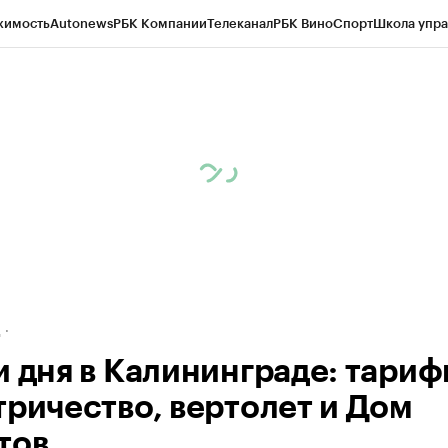
жимость
Autonews
РБК Компании
Телеканал
РБК Вино
Спорт
Школа упра
ипто
РБК Бизнес-среда
Дискуссионный клуб
Исследования
Кредитные 
рагентов
Политика
Экономика
Бизнес
Технологии и медиа
Финансы
Рын
д
и дня в Калининграде: тариф
тричество, вертолет и Дом
тов