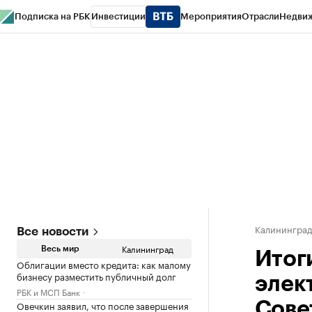
Подписка на РБК
Инвестиции
Мероприятия
Отрасли
Недви
РБК Life
Тренды
Визионеры
Национальные проекты
Город
Стиль
Кр
Спецпроекты СПб
Конференции СПб
Спецпроекты
Проверка конт
Калинингра
Все новости
Калининград
Весь мир
Итог
Облигации вместо кредита: как малому
бизнесу разместить публичный долг
элек
РБК и МСП Банк
Овечкин заявил, что после завершения
Сове