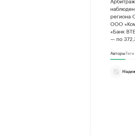
Арбитраж
наблюден
региона 
ООО «Ком
«Банк ВТБ
— по 372,
Авторы
Теги
Надеж