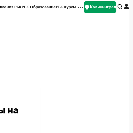
Калининград
вления РБК
РБК Образование
РБК Курсы
рейтинги
Франшизы
Газета
ок наличной валюты
ы на