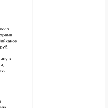
лого
 храма
Сайханов
руб.
ину в
и,
ого
я
ала