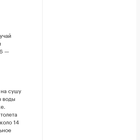
учай
и
6 —
 на сушу
 воды
е.
ртолета
около 14
ьное