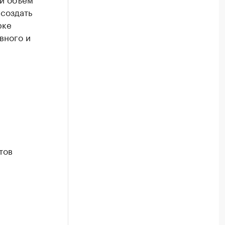
создать
рке
вного и
тов