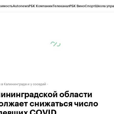
жимость
Autonews
РБК Компании
Телеканал
РБК Вино
Спорт
Школа упра
ипто
РБК Бизнес-среда
Дискуссионный клуб
Исследования
Кредитные 
рагентов
Политика
Экономика
Бизнес
Технологии и медиа
Финансы
Рын
 в Калининграде и у соседей
лининградской области
олжает снижаться число
левших COVID