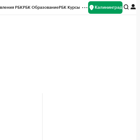
Калининград
вления РБК
РБК Образование
РБК Курсы
рейтинги
Франшизы
Газета
ок наличной валюты