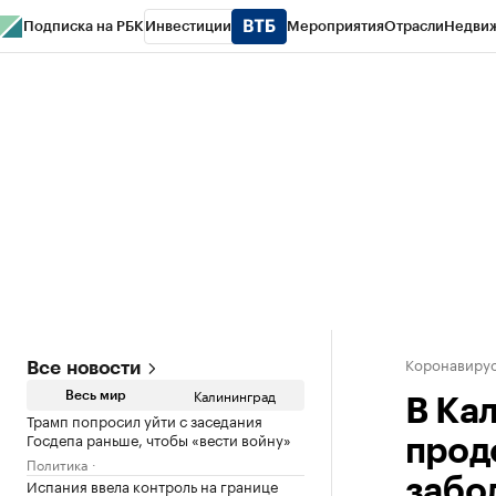
Подписка на РБК
Инвестиции
Мероприятия
Отрасли
Недви
РБК Life
Тренды
Визионеры
Национальные проекты
Город
Стиль
Кр
Спецпроекты СПб
Конференции СПб
Спецпроекты
Проверка конт
Коронавирус
Все новости
Калининград
Весь мир
В Ка
Трамп попросил уйти с заседания
Госдепа раньше, чтобы «вести войну»
прод
Политика
Испания ввела контроль на границе
забо