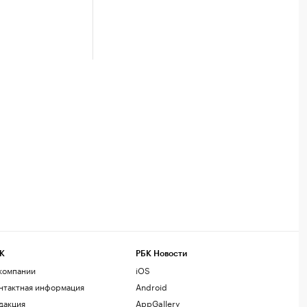
К
РБК Новости
компании
iOS
нтактная информация
Android
дакция
AppGallery