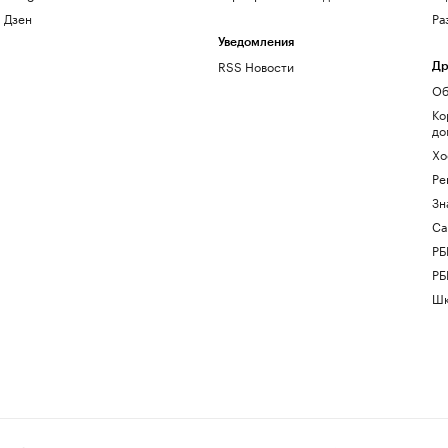
Дзен
Ра
Уведомления
RSS Новости
Др
Об
Ко
до
Хо
Ре
Зн
Са
РБ
РБ
Шк