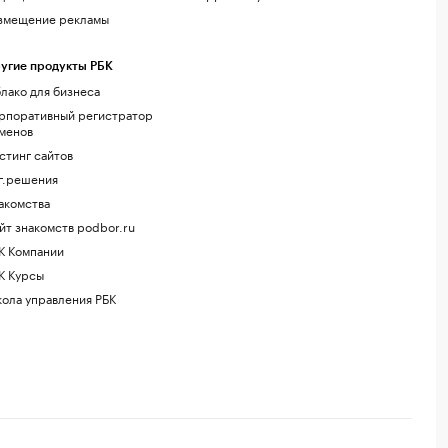
змещение рекламы
угие продукты РБК
лако для бизнеса
рпоративный регистратор
менов
стинг сайтов
г.решения
акомства
йт знакомств podbor.ru
К Компании
К Курсы
ола управления РБК