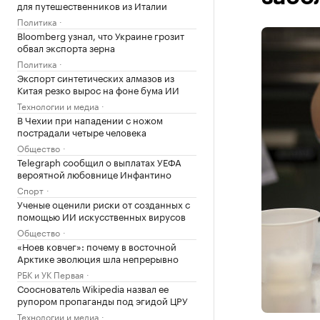
для путешественников из Италии
Политика
Bloomberg узнал, что Украине грозит
обвал экспорта зерна
Политика
Экспорт синтетических алмазов из
Китая резко вырос на фоне бума ИИ
Технологии и медиа
В Чехии при нападении с ножом
пострадали четыре человека
Общество
Telegraph сообщил о выплатах УЕФА
вероятной любовнице Инфантино
Спорт
Ученые оценили риски от созданных с
помощью ИИ искусственных вирусов
Общество
«Ноев ковчег»: почему в восточной
Арктике эволюция шла непрерывно
РБК и УК Первая
Сооснователь Wikipedia назвал ее
рупором пропаганды под эгидой ЦРУ
Технологии и медиа