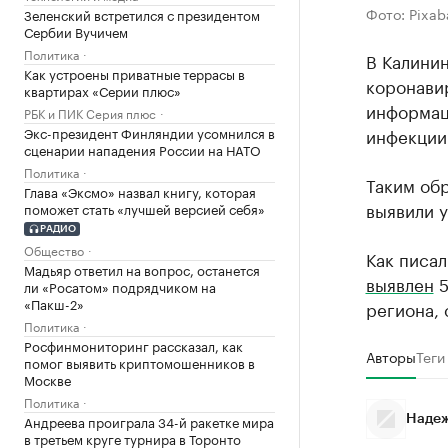
Фото: Pixab
Зеленский встретился с президентом
Сербии Вучичем
Политика
В Калинин
Как устроены приватные террасы в
коронави
квартирах «Серии плюс»
информац
РБК и ПИК Серия плюс
Экс-президент Финляндии усомнился в
инфекции
сценарии нападения России на НАТО
Политика
Таким обр
Глава «Эксмо» назвал книгу, которая
выявили у
поможет стать «лучшей версией себя»
РАДИО
Общество
Как писал
Мадьяр ответил на вопрос, останется
выявлен
5
ли «Росатом» подрядчиком на
«Пакш-2»
региона, 
Политика
Росфинмониторинг рассказал, как
Авторы
Теги
помог выявить криптомошенников в
Москве
Политика
Андреева проиграла 34-й ракетке мира
Надеж
в третьем круге турнира в Торонто