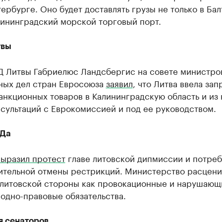
ербурге. Оно будет доставлять грузы не только в Бал
лининградский морской торговый порт.
твы
Д Литвы Габриелюс Ландсбергис на совете министро
ных дел стран Евросоюза
заявил
, что Литва ввела зап
анкционных товаров в Калининградскую область и из 
сультаций с Еврокомиссией и под ее руководством.
ИДа
выразил протест
главе литовской дипмиссии и потреб
ительной отмены рестрикций. Министерство расцени
 литовской стороны как провокационные и нарушающ
одно-правовые обязательства.
я сенаторов