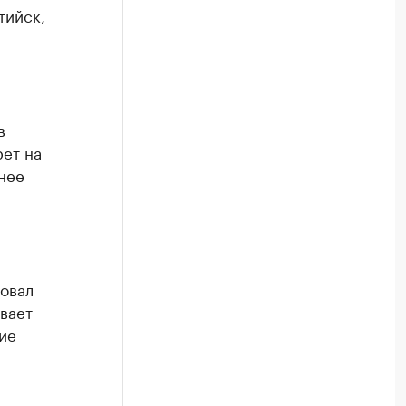
тийск,
в
рет на
нее
овал
вает
ие