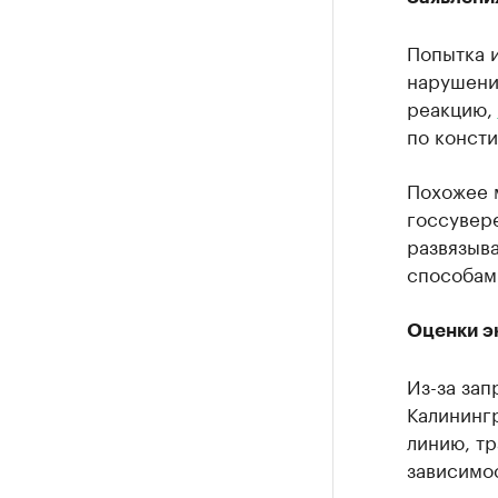
Попытка 
нарушени
реакцию,
по конст
Похожее 
госсувере
развязыв
способам
Оценки э
Из-за зап
Калининг
линию, т
зависимос