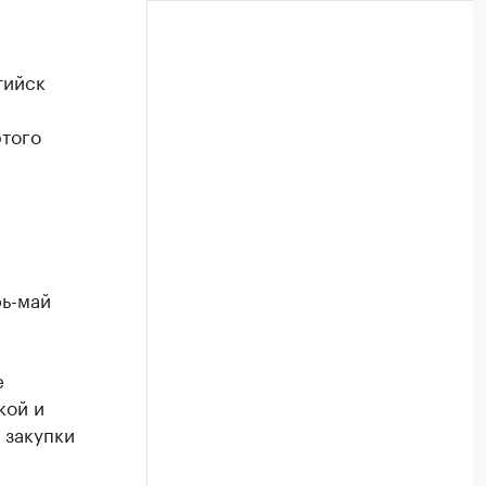
тийск
этого
рь-май
е
кой и
 закупки