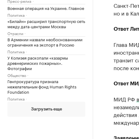
Пресс-релиз
Санкт-Пет
Военная операция на Украине. Главное
но и в Ка
Политика
«Билайн» расширил транспортную сеть
между дата-центрами Москвы
Ответ Ли
Отрасли
В Армении назвали необоснованными
Глава МИ
ограничения на экспорт в Россию
иностран
Политика
У Колизея раскопали «казармы
транзит с
древнеримских пожарных».
после кон
Фотографии
Общество
Генпрокуратура признала
Ответ М
нежелательным фонд Human Rights
Foundation
МИД РФ
Политика
незамедл
Загрузить еще
действия
междунар
Заявлени