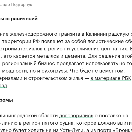
сандр Подгорчук
ты ограничений
ние железнодорожного транзита в Калининградскую 
 территории РФ повлечет за собой логистические сб
стройматериалов в регион и увеличение цен на них. 
, это касается металлов и цемента. Для решения это
региональный бизнес предлагает использовать не то
мощности, но и сухогрузы. Что будет с цементом,
ериалами и строительством жилья —
в материале РБК
рад
.
аромы
алининградской области
договорились
о поставке на
линию в регион пятого судна, которое должно выйти
удно будет ходить не из Усть-Луги, а из порта «Бронк