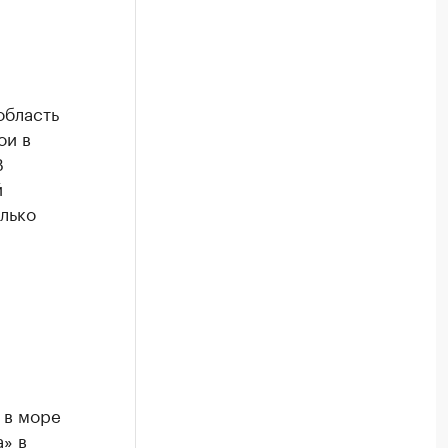
область
ои в
В
й
лько
 в море
а» в