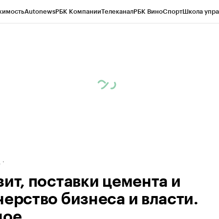
жимость
Autonews
РБК Компании
Телеканал
РБК Вино
Спорт
Школа упра
ипто
РБК Бизнес-среда
Дискуссионный клуб
Исследования
Кредитные 
рагентов
Политика
Экономика
Бизнес
Технологии и медиа
Финансы
Рын
д
зит, поставки цемента и
нерство бизнеса и власти.
ное