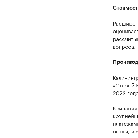
Стоимост
Расширен
оценивае
рассчиты
вопроса.
Производ
Калинингр
«Старый 
2022 года
Компания 
крупнейш
платежами
сырья, и 