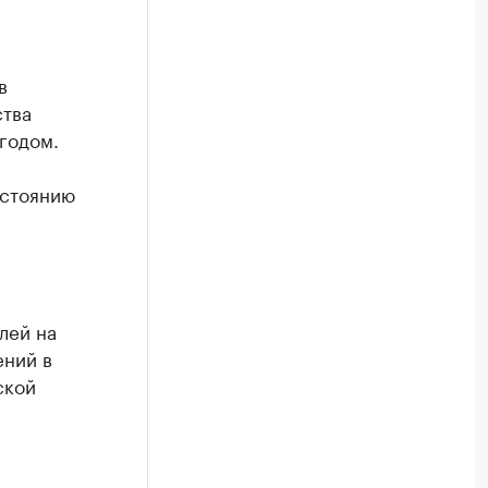
в
ства
 годом.
остоянию
лей на
ений в
ской