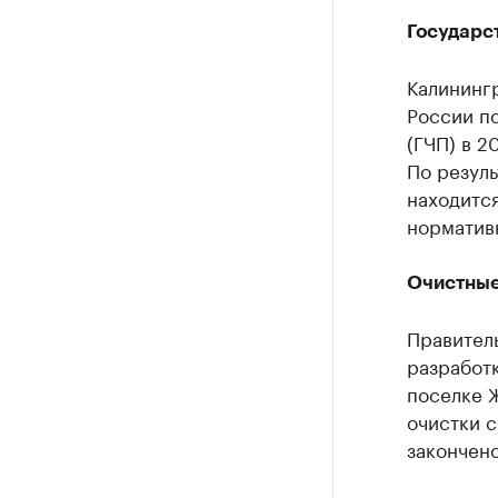
Государс
Калининг
России по
(ГЧП) в 2
По резул
находится
нормативн
Очистные
Правител
разработ
поселке 
очистки с
закончено