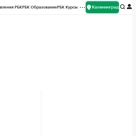
Калининград
вления РБК
РБК Образование
РБК Курсы
рейтинги
Франшизы
Газета
ок наличной валюты