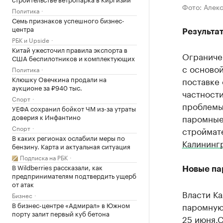
Фото: Алек
Политика
Семь признаков успешного бизнес-
центра
Результа
РБК и Upside
Китай ужесточил правила экспорта в
Ограниче
США беспилотников и комплектующих
с основой
Политика
Клюшку Овечкина продали на
поставке 
аукционе за ₽940 тыс.
частности
Спорт
проблемы 
УЕФА сохранил бойкот ЧМ из-за утраты
доверия к Инфантино
паромные 
Спорт
строймат
В каких регионах ослабили меры по
Калининг
бензину. Карта и актуальная ситуация
Подписка на РБК
В Wildberries рассказали, как
Новые п
предпринимателям подтвердить ущерб
от атак
Власти К
Бизнес
В бизнес-центре «Адмирал» в Южном
паромную 
порту залит первый куб бетона
25 июня.С