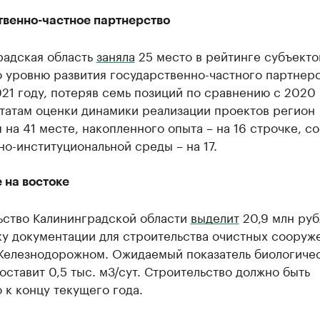
твенно-частное партнерство
радская область
заняла
25 место в рейтинге субъекто
 уровню развития государственно-частного партнер
021 году, потеряв семь позиций по сравнению с 2020
ьтатам оценки динамики реализации проектов регион
 на 41 месте, накопленного опыта – на 16 строчке, с
о-институциональной среды – на 17.
 на востоке
ьство Калининградской области
выделит
20,9 млн руб
ку документации для строительства очистных сооруж
Железнодорожном. Ожидаемый показатель биологиче
оставит 0,5 тыс. м3/сут. Строительство должно быть
 к концу текущего года.