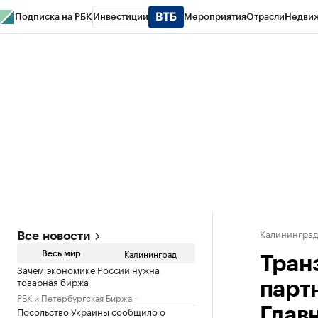
Подписка на РБК
Инвестиции
Мероприятия
Отрасли
Недви
РБК Life
Тренды
Визионеры
Национальные проекты
Город
Стиль
Кр
Спецпроекты СПб
Конференции СПб
Спецпроекты
Проверка конт
Калинингра
Все новости
Калининград
Весь мир
Тран
Зачем экономике России нужна
товарная биржа
парт
РБК и Петербургская Биржа
Посольство Украины сообщило о
Глав