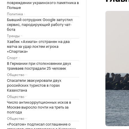
повреждении украинского памятника в
Польше
Политика
Бывший сотрудник Google запустил
сервис, пародирующий работу чат-
бота
Тренды
Хавбек «Ахмата» отстранен на два
матча за удар локтем игрока
«Спартака»
Спорт
В Германии при столкновении двух
трамваев пострадали 25 человек
Общество
Спасатели эвакуировали двух
российских туристов в горах
Казахстана
Общество
Число антикоррупционных исков в
Москве выросло почти на треть за
полгода
Общество
«Росатом» подписал соглашение о
строительстве ветропарка в Киргизии