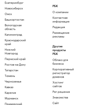
Екатеринбург
РБК
Новосибирск
О компании
Омск
Контактная
Башкортостан
информация
Вологодская
Редакция
область
Размещение
Калининград
рекламы
Краснодарский
край
Другие
Нижний
продукты
Новгород
РБК
Пермский край
Облако для
бизнеса
Ростов-на-Дону
Корпоративный
Татарстан
регистратор
Тюмень
доменов
Черноземье
Хостинг
сайтов
Кавказ
Рег.решения
Карелия
Знакомства
Мурманск
Сайт
Приморский