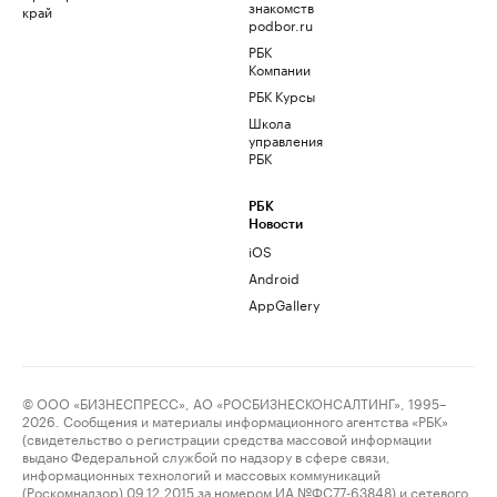
знакомств
край
podbor.ru
РБК
Компании
РБК Курсы
Школа
управления
РБК
РБК
Новости
iOS
Android
AppGallery
© ООО «БИЗНЕСПРЕСС», АО «РОСБИЗНЕСКОНСАЛТИНГ», 1995–
2026. Сообщения и материалы информационного агентства «РБК»
(свидетельство о регистрации средства массовой информации
выдано Федеральной службой по надзору в сфере связи,
информационных технологий и массовых коммуникаций
(Роскомнадзор) 09.12.2015 за номером ИА №ФС77-63848) и сетевого