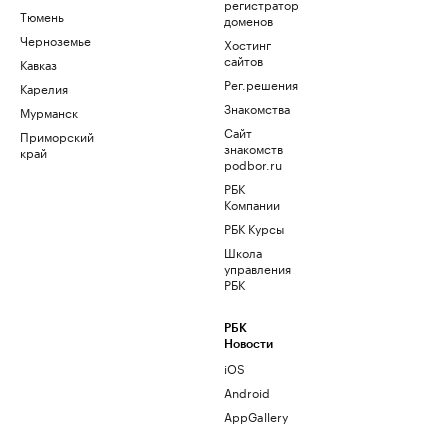
регистратор
Тюмень
доменов
Черноземье
Хостинг
сайтов
Кавказ
Рег.решения
Карелия
Знакомства
Мурманск
Сайт
Приморский
знакомств
край
podbor.ru
РБК
Компании
РБК Курсы
Школа
управления
РБК
РБК
Новости
iOS
Android
AppGallery