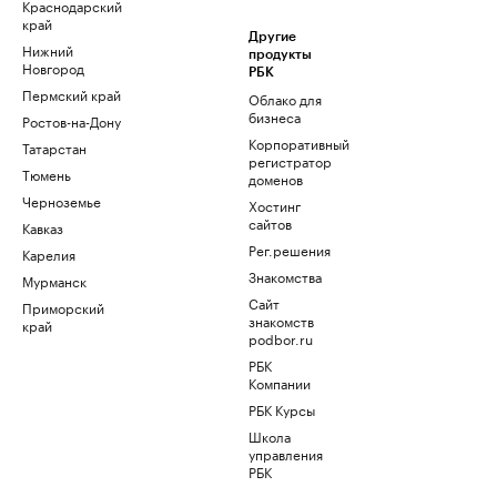
Краснодарский
край
Другие
Нижний
продукты
Новгород
РБК
Пермский край
Облако для
бизнеса
Ростов-на-Дону
Корпоративный
Татарстан
регистратор
Тюмень
доменов
Черноземье
Хостинг
сайтов
Кавказ
Рег.решения
Карелия
Знакомства
Мурманск
Сайт
Приморский
знакомств
край
podbor.ru
РБК
Компании
РБК Курсы
Школа
управления
РБК