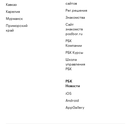
сайтов
Кавказ
Рег.решения
Карелия
Знакомства
Мурманск
Сайт
Приморский
знакомств
край
podbor.ru
РБК
Компании
РБК Курсы
Школа
управления
РБК
РБК
Новости
iOS
Android
AppGallery