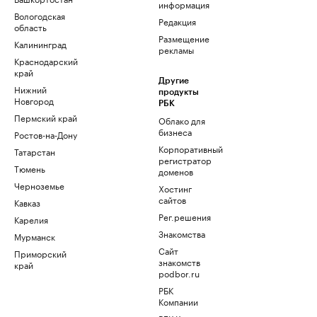
информация
Вологодская
Редакция
область
Размещение
Калининград
рекламы
Краснодарский
край
Другие
Нижний
продукты
Новгород
РБК
Пермский край
Облако для
бизнеса
Ростов-на-Дону
Корпоративный
Татарстан
регистратор
Тюмень
доменов
Черноземье
Хостинг
сайтов
Кавказ
Рег.решения
Карелия
Знакомства
Мурманск
Сайт
Приморский
знакомств
край
podbor.ru
РБК
Компании