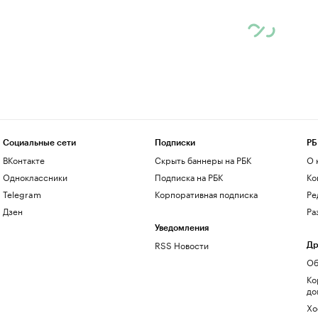
Социальные сети
Подписки
РБ
ВКонтакте
Скрыть баннеры на РБК
О 
Одноклассники
Подписка на РБК
Ко
Telegram
Корпоративная подписка
Ре
Дзен
Ра
Уведомления
RSS Новости
Др
Об
Ко
до
Хо