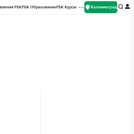
Калининград
вления РБК
РБК Образование
РБК Курсы
рейтинги
Франшизы
Газета
ок наличной валюты