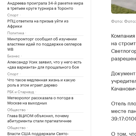
Андреева проиграла 34-й ракетке мира
в третьем круге турнира в Торонто
Спорт
Фото: Фото
РПЦ ответила на призыв уйти из
Африки
Политика
Компания
Минпромторг сообщил об изучении
на строит
властями идей по поддержке селлеров
WB
Светлого
Бизнес
разрешени
Александр Усик заявил, что у него есть
«два варианта» для прощального боя
Документ
Спорт
учредите
Что такое медленная жизнь и какую
роль в этом играет дерево
Качанович
РБК и Старквуд
Метеоролог рассказала о погоде в
Отель пло
Москве на выходных
месте пан
Общество
Глава ВЦИОМ объяснил, почему
39:17:010
абитуриенты стали прагматичнее
Общество
О том, чт
Власти США поддержали Свято-