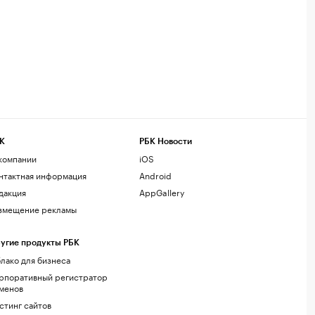
К
РБК Новости
компании
iOS
нтактная информация
Android
дакция
AppGallery
змещение рекламы
угие продукты РБК
лако для бизнеса
рпоративный регистратор
менов
стинг сайтов