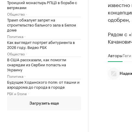
Троицкий монастырь РПЦЗ в борьбе с
известно 
ветряками
концепции
Общество
одобрен, 
Трамп обжалует запрет на
строительство бального зала в Белом
доме
Рядом с 
Политика
Качанови
Как выглядит портрет абитуриента в
2026 году. Видео РБК
Общество
Авторы
Теги
В США рассказали, как помогли
снарядам из Сербии попасть на
Украину
Надеж
Политика
Будущее Ходынского поля: от пашни и
аэродрома до города в городе
РБК и Stone
Загрузить еще