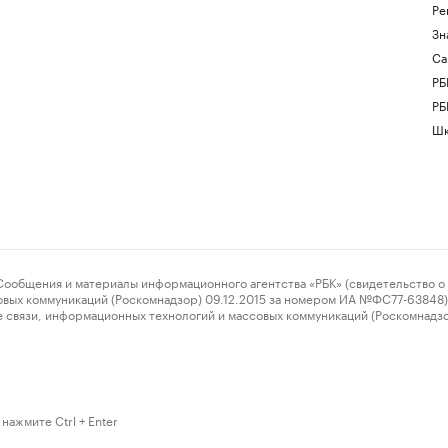
Ре
Зн
Са
РБ
РБ
Шк
ения и материалы информационного агентства «РБК» (свидетельство о 
овых коммуникаций (Роскомнадзор) 09.12.2015 за номером ИА №ФС77-63848) 
 связи, информационных технологий и массовых коммуникаций (Роскомнадз
нажмите Ctrl + Enter