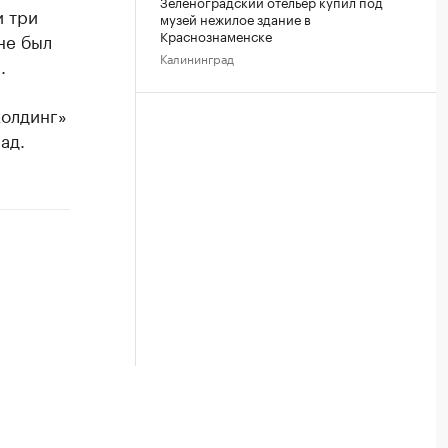
Зеленоградский отельер купил под
и три
музей нежилое здание в
Краснознаменске
не был
Калининград
.
холдинг»
ад.