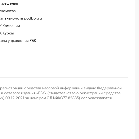
г.решения
акомства
йт знакомств podbor.ru
К Компании
К Курсы
ола управления РБК
регистрации средства массовой информации выдано Федеральной
и сетевого издания «РБК» (свидетельство о регистрации средства
ор) 03.12.2021 за номером ЭЛ №ФС77-82385) сопровождаются