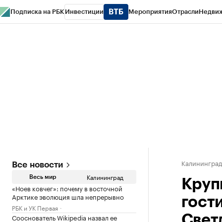
Подписка на РБК
Инвестиции
Мероприятия
Отрасли
Недви
РБК Life
Тренды
Визионеры
Национальные проекты
Город
Стиль
Кр
Спецпроекты СПб
Конференции СПб
Спецпроекты
Проверка конт
Калинингра
Все новости
Калининград
Весь мир
Круп
«Ноев ковчег»: почему в восточной
Арктике эволюция шла непрерывно
гост
РБК и УК Первая
Сооснователь Wikipedia назвал ее
Свет