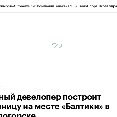
жимость
Autonews
РБК Компании
Телеканал
РБК Вино
Спорт
Школа упра
ипто
РБК Бизнес-среда
Дискуссионный клуб
Исследования
Кредитные 
рагентов
Политика
Экономика
Бизнес
Технологии и медиа
Финансы
Рын
д
ный девелопер построит
иницу на месте «Балтики» в
логорске