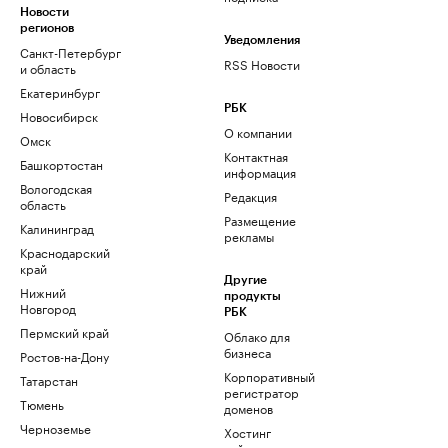
Новости
регионов
Уведомления
Санкт-Петербург
RSS Новости
и область
Екатеринбург
РБК
Новосибирск
О компании
Омск
Контактная
Башкортостан
информация
Вологодская
Редакция
область
Размещение
Калининград
рекламы
Краснодарский
край
Другие
Нижний
продукты
Новгород
РБК
Пермский край
Облако для
бизнеса
Ростов-на-Дону
Корпоративный
Татарстан
регистратор
Тюмень
доменов
Черноземье
Хостинг
сайтов