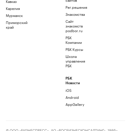
Кавказ
Рег.решения
Карелия
Знакомства
Мурманск
Сайт
Приморский
знакомств
край
podbor.ru
РБК
Компании
РБК Курсы
Школа
управления
РБК
РБК
Новости
iOS
Android
AppGallery
© ООО «БИЗНЕСПРЕСС», АО «РОСБИЗНЕСКОНСАЛТИНГ», 1995–