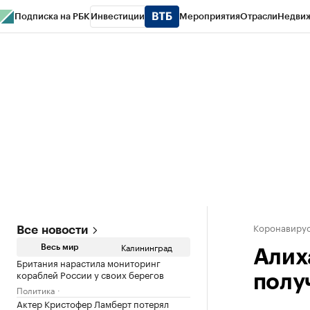
Подписка на РБК
Инвестиции
Мероприятия
Отрасли
Недви
РБК Life
Тренды
Визионеры
Национальные проекты
Город
Стиль
Кр
Спецпроекты СПб
Конференции СПб
Спецпроекты
Проверка конт
Коронавирус
Все новости
Калининград
Весь мир
Алих
Британия нарастила мониторинг
кораблей России у своих берегов
полу
Политика
Актер Кристофер Ламберт потерял