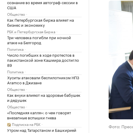
сознание во время автограф-сессии в
США
Общество
Как Петербургская биржа влияет на
бизнес и экономику
РБК и Петербургская Биржа
Три человека погибли при ночной
атаке на Белгород
Политика
Число погибших в ходе протестов в
пакистанской зоне Кашмира достигло
89
Политика
Хуситы атаковали беспилотником НПЗ
Aramco в Джизане
Общество
Как внуки влияют на здоровье бабушек
и дедушек
Общество
«Последняя капля»: о чем говорят
внезапные вспышки гнева
Подписка на РБК
Фото: Прес
Утром над Татарстаном и Башкирией