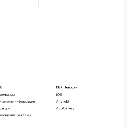
К
РБК Новости
компании
iOS
нтактная информация
Android
дакция
AppGallery
змещение рекламы