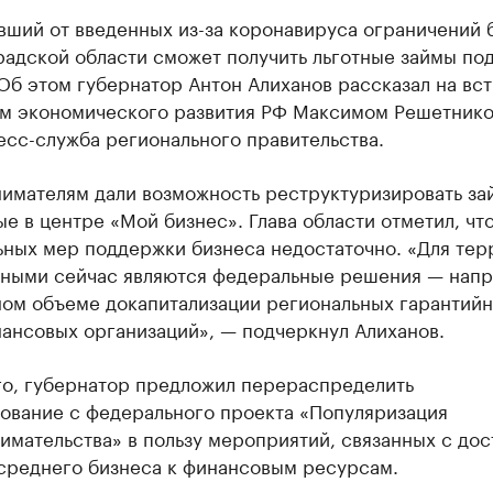
вший от введенных из-за коронавируса ограничений 
адской области сможет получить льготные займы под
Об этом губернатор Антон Алиханов рассказал на вст
м экономического развития РФ Максимом Решетнико
есс-служба регионального правительства.
имателям дали возможность реструктуризировать за
е в центре «Мой бизнес». Глава области отметил, чт
ьных мер поддержки бизнеса недостаточно. «Для тер
жными сейчас являются федеральные решения — напр
ном объеме докапитализации региональных гарантийн
ансовых организаций», — подчеркнул Алиханов.
го, губернатор предложил перераспределить
ование с федерального проекта «Популяризация
мательства» в пользу мероприятий, связанных с до
 среднего бизнеса к финансовым ресурсам.