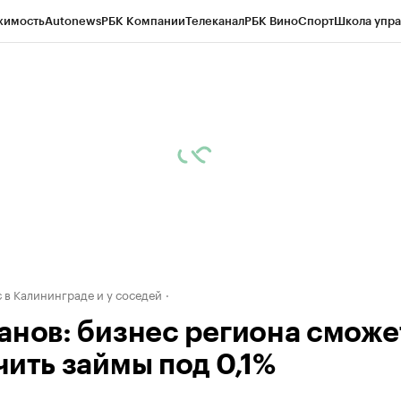
жимость
Autonews
РБК Компании
Телеканал
РБК Вино
Спорт
Школа упра
ипто
РБК Бизнес-среда
Дискуссионный клуб
Исследования
Кредитные 
рагентов
Политика
Экономика
Бизнес
Технологии и медиа
Финансы
Рын
 в Калининграде и у соседей
анов: бизнес региона сможе
чить займы под 0,1%