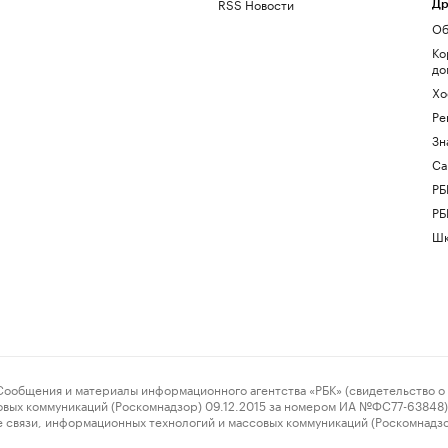
RSS Новости
Др
Об
Ко
до
Хо
Ре
Зн
Са
РБ
РБ
Шк
ения и материалы информационного агентства «РБК» (свидетельство о 
овых коммуникаций (Роскомнадзор) 09.12.2015 за номером ИА №ФС77-63848) 
 связи, информационных технологий и массовых коммуникаций (Роскомнадз