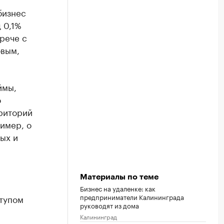
бизнес
 0,1%
рече с
вым,
ймы,
о
риторий
имер, о
ых и
Материалы по теме
Бизнес на удаленке: как
предприниматели Калининграда
ступом
руководят из дома
Калининград