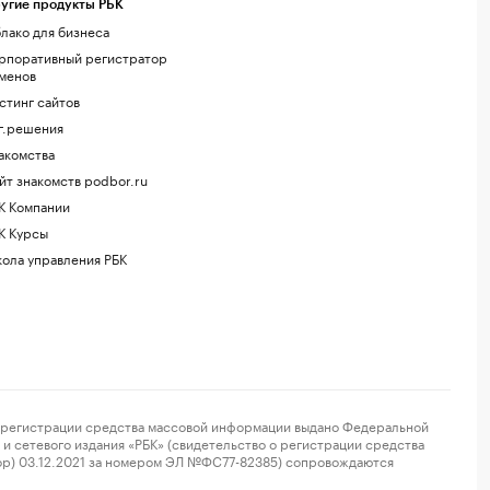
угие продукты РБК
лако для бизнеса
рпоративный регистратор
менов
стинг сайтов
г.решения
акомства
йт знакомств podbor.ru
К Компании
К Курсы
ола управления РБК
регистрации средства массовой информации выдано Федеральной
и сетевого издания «РБК» (свидетельство о регистрации средства
ор) 03.12.2021 за номером ЭЛ №ФС77-82385) сопровождаются