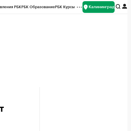
Калининград
вления РБК
РБК Образование
РБК Курсы
рейтинги
Франшизы
Газета
ок наличной валюты
т