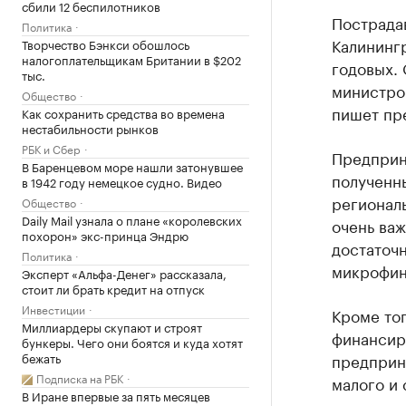
сбили 12 беспилотников
Пострада
Политика
Калинингр
Творчество Бэнкси обошлось
налогоплательщикам Британии в $202
годовых. 
тыс.
министро
Общество
пишет пр
Как сохранить средства во времена
нестабильности рынков
РБК и Сбер
Предприн
В Баренцевом море нашли затонувшее
полученны
в 1942 году немецкое судно. Видео
регионал
Общество
Daily Mail узнала о плане «королевских
очень ва
похорон» экс-принца Эндрю
достаточ
Политика
микрофин
Эксперт «Альфа-Денег» рассказала,
стоит ли брать кредит на отпуск
Инвестиции
Кроме то
Миллиардеры скупают и строят
финансир
бункеры. Чего они боятся и куда хотят
бежать
предприни
Подписка на РБК
малого и
В Иране впервые за пять месяцев