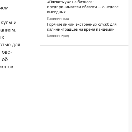
«Плевать уже на бизнес»:
нием
предприниматели области — о неделе
выходных
Калининград
икулы и
Горячие линии экстренных служб для
аниям.
калининградцев на время пандемии
ых
Калининград
стью для
гово-
 об
менов