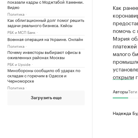
показали кадры с Моджтабой Хаменеи.
Как ранее
Видео
Политика
коронави
Как облигационный долг помог решить
предостав
задачи реального бизнеса. Кейсы
помочь с
РБК и МСП Банк
Мэрия об
Военная операция на Украине. Онлайн
платежей 
Политика
Почему инвесторы выбирают офисы в
малого би
оживленных районах Москвы
промышле
РБК и Upside
установл
Минобороны сообщило об ударах по
складам с горючим в Одессе и
открыли
г
Черноморске
Политика
Авторы
Теги
Загрузить еще
Надежда Бу