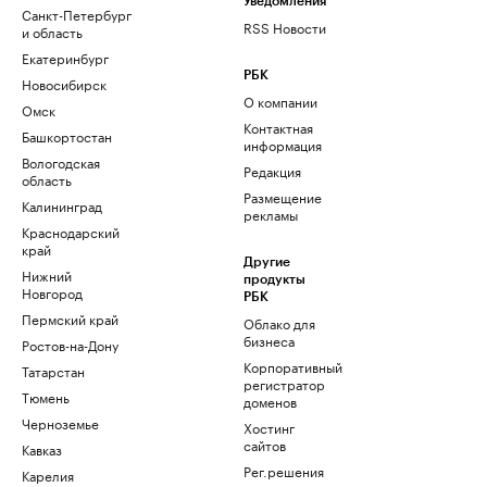
Уведомления
Санкт-Петербург
RSS Новости
и область
Екатеринбург
РБК
Новосибирск
О компании
Омск
Контактная
Башкортостан
информация
Вологодская
Редакция
область
Размещение
Калининград
рекламы
Краснодарский
край
Другие
Нижний
продукты
Новгород
РБК
Пермский край
Облако для
бизнеса
Ростов-на-Дону
Корпоративный
Татарстан
регистратор
Тюмень
доменов
Черноземье
Хостинг
сайтов
Кавказ
Рег.решения
Карелия