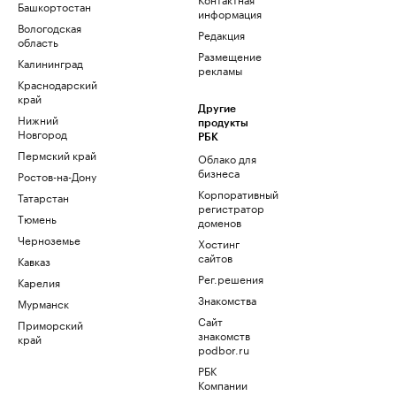
Башкортостан
информация
Вологодская
Редакция
область
Размещение
Калининград
рекламы
Краснодарский
край
Другие
Нижний
продукты
Новгород
РБК
Пермский край
Облако для
бизнеса
Ростов-на-Дону
Корпоративный
Татарстан
регистратор
Тюмень
доменов
Черноземье
Хостинг
сайтов
Кавказ
Рег.решения
Карелия
Знакомства
Мурманск
Сайт
Приморский
знакомств
край
podbor.ru
РБК
Компании