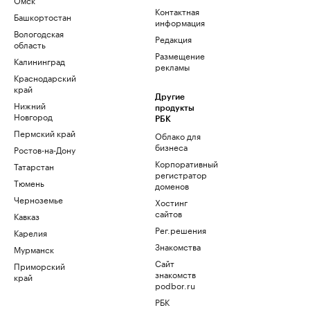
Контактная
Башкортостан
информация
Вологодская
Редакция
область
Размещение
Калининград
рекламы
Краснодарский
край
Другие
Нижний
продукты
Новгород
РБК
Пермский край
Облако для
бизнеса
Ростов-на-Дону
Корпоративный
Татарстан
регистратор
Тюмень
доменов
Черноземье
Хостинг
сайтов
Кавказ
Рег.решения
Карелия
Знакомства
Мурманск
Сайт
Приморский
знакомств
край
podbor.ru
РБК