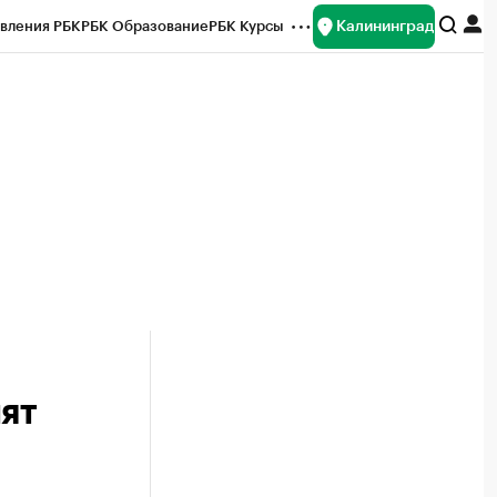
Калининград
вления РБК
РБК Образование
РБК Курсы
рейтинги
Франшизы
Газета
ок наличной валюты
ят