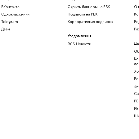
ВКонтакте
Скрыть баннеры на РБК
О 
Одноклассники
Подписка на РБК
Ко
Telegram
Корпоративная подписка
Ре
Дзен
Ра
Уведомления
RSS Новости
Др
Об
Ко
до
Хо
Ре
Зн
Са
РБ
РБ
Шк