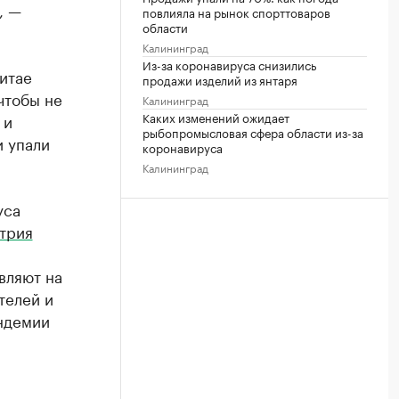
, —
повлияла на рынок спорттоваров
области
Калининград
Из-за коронавируса снизились
итае
продажи изделий из янтаря
чтобы не
Калининград
Каких изменений ожидает
 и
рыбопромысловая сфера области из-за
и упали
коронавируса
Калининград
уса
трия
вляют на
телей и
ндемии