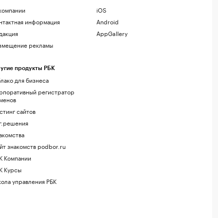
компании
iOS
нтактная информация
Android
дакция
AppGallery
змещение рекламы
угие продукты РБК
лако для бизнеса
рпоративный регистратор
менов
стинг сайтов
г.решения
акомства
йт знакомств podbor.ru
К Компании
К Курсы
ола управления РБК