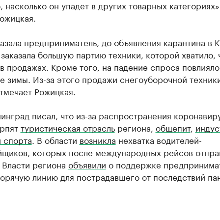
, насколько он упадет в других товарных категориях»
ожицкая.
азала предприниматель, до объявления карантина в К
заказала большую партию техники, которой хватило, 
в продажах. Кроме того, на падение спроса повлияло
е зимы. Из-за этого продажи снегоуборочной техник
тмечает Рожицкая.
инград писал, что из-за распространения коронавир
ерпят
туристическая отрасль
региона,
общепит
,
индус
и спорта
. В области
возникла
нехватка водителей-
йщиков, которых после международных рейсов отпра
. Власти региона
объявили
о поддержке предпринима
орячую линию для пострадавшего от последствий па