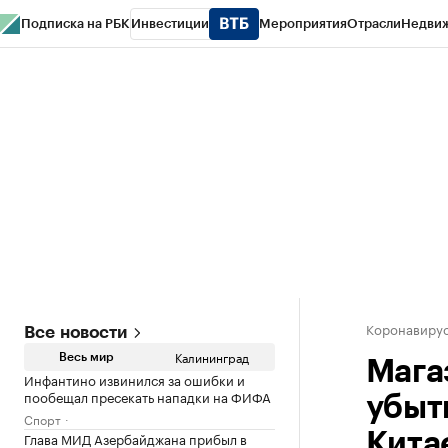
Подписка на РБК
Инвестиции
Мероприятия
Отрасли
Недви
РБК Life
Тренды
Визионеры
Национальные проекты
Город
Стиль
Кр
Спецпроекты СПб
Конференции СПб
Спецпроекты
Проверка конт
Коронавирус
Все новости
Калининград
Весь мир
Мага
Инфантино извинился за ошибки и
пообещал пресекать нападки на ФИФА
убыт
Спорт
Глава МИД Азербайджана прибыл в
Кита