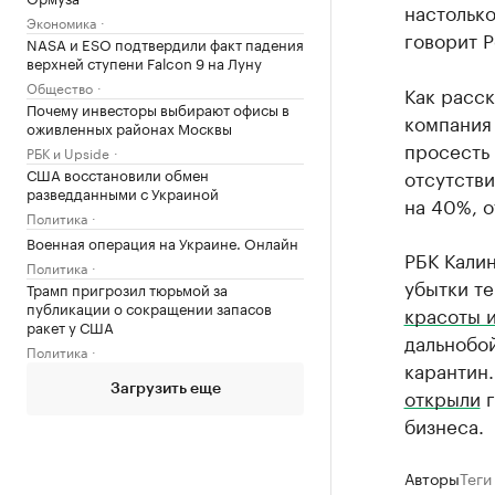
настолько
Экономика
говорит Р
NASA и ESO подтвердили факт падения
верхней ступени Falcon 9 на Луну
Общество
Как расск
Почему инвесторы выбирают офисы в
компания 
оживленных районах Москвы
просесть 
РБК и Upside
США восстановили обмен
отсутстви
разведданными с Украиной
на 40%, о
Политика
Военная операция на Украине. Онлайн
РБК Калин
Политика
убытки т
Трамп пригрозил тюрьмой за
публикации о сокращении запасов
красоты 
ракет у США
дальнобо
Политика
карантин
Загрузить еще
открыли
г
бизнеса.
Авторы
Теги