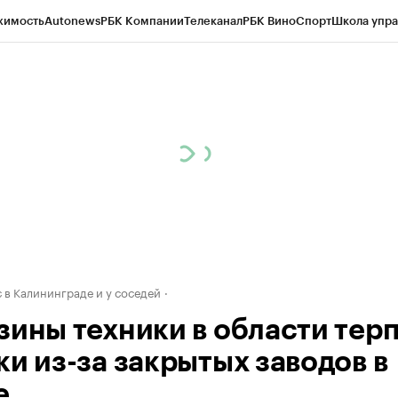
жимость
Autonews
РБК Компании
Телеканал
РБК Вино
Спорт
Школа упра
ипто
РБК Бизнес-среда
Дискуссионный клуб
Исследования
Кредитные 
рагентов
Политика
Экономика
Бизнес
Технологии и медиа
Финансы
Рын
 в Калининграде и у соседей
зины техники в области терп
ки из-за закрытых заводов в
е