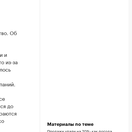
тво. Об
и и
о из-за
лось
паний.
се
ся до
араются
ко
Материалы по теме
Продажи упали на 70%: как погода