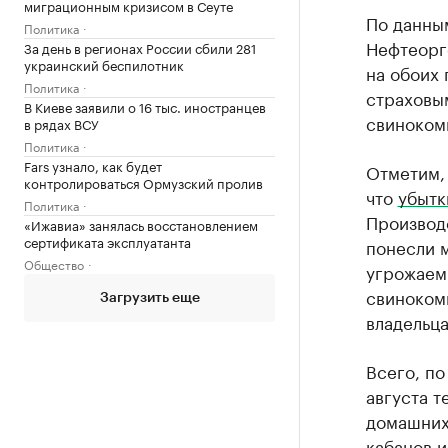
миграционным кризисом в Сеуте
По данны
Политика
Нефтеоргс
За день в регионах России сбили 281
украинский беспилотник
на обоих 
Политика
страховы
В Киеве заявили о 16 тыс. иностранцев
свинокомп
в рядах ВСУ
Политика
Fars узнало, как будет
Отметим,
контролироваться Ормузский пролив
что
убытк
Политика
Производ
«Ижавиа» занялась восстановлением
сертификата эксплуатанта
понесли 
Общество
угрожаем
свиноком
Загрузить еще
владельца
Всего, по
августа т
домашних
кабанов и