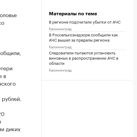
оловье
Материалы по теме
со
В регионе подсчитали убытки от АЧС
Калининград
В Россельхознадзоре сообщили как
АЧС вышел за пределы региона
Калининград
ообщили,
Следователи пытаются установить
виновных в распространении АЧС в
области
отери
Калининград
е в
нского
 рублей.
20
и
ии диких