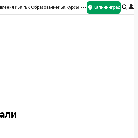
Калининград
вления РБК
РБК Образование
РБК Курсы
рейтинги
Франшизы
Газета
ок наличной валюты
зали