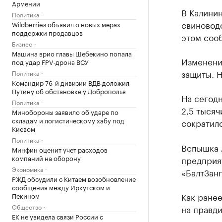
Армении
В Калини
Политика
свиновод
Wildberries объявил о новых мерах
поддержки продавцов
этом соо
Бизнес
Машина врио главы Шебекино попала
Изменени
под удар FPV‑дрона ВСУ
защиты. Н
Политика
Командир 76-й дивизии ВДВ доложил
Путину об обстановке у Доброполья
На сегодн
Политика
2,5 тысяч
Минобороны заявило об ударе по
складам и логистическому хабу под
сократил
Киевом
Политика
Вспышка 
Минфин оценит учет расходов
компаний на оборону
предприя
Экономика
«БалтЗан
РЖД обсудили с Китаем возобновление
сообщения между Иркутском и
Как ране
Пекином
Общество
на правд
ЕК не увидела связи России с