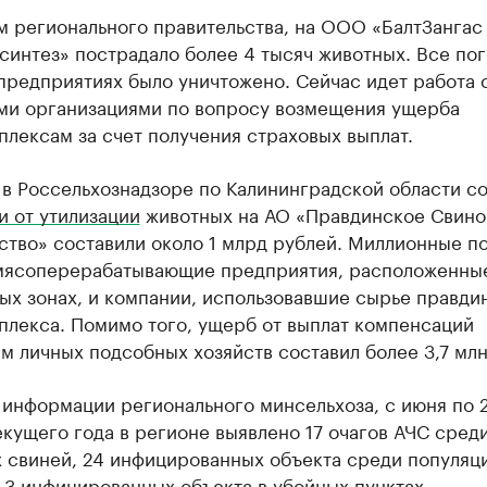
м регионального правительства, на ООО «БалтЗангас
интез» пострадало более 4 тысяч животных. Все пог
предприятиях было уничтожено. Сейчас идет работа 
ми организациями по вопросу возмещения ущерба
лексам за счет получения страховых выплат.
 в Россельхознадзоре по Калининградской области с
и от утилизации
животных на АО «Правдинское Свино
ство» составили около 1 млрд рублей. Миллионные п
мясоперерабатывающие предприятия, расположенны
ых зонах, и компании, использовавшие сырье правди
плекса. Помимо того, ущерб от выплат компенсаций
м личных подсобных хозяйств составил более 3,7 млн
 информации регионального минсельхоза, с июня по 
екущего года в регионе выявлено 17 очагов АЧС сред
 свиней, 24 инфицированных объекта среди популяц
 3 инфицированных объекта в убойных пунктах.