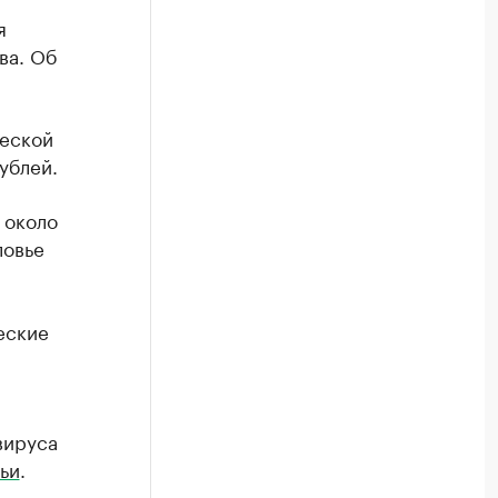
я
ва. Об
ческой
ублей.
 около
ловье
еские
вируса
ьи
.