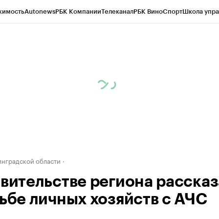
жимость
Autonews
РБК Компании
Телеканал
РБК Вино
Спорт
Школа упра
ипто
РБК Бизнес-среда
Дискуссионный клуб
Исследования
Кредитные 
рагентов
Политика
Экономика
Бизнес
Технологии и медиа
Финансы
Рын
инградской области
авительстве региона расска
дьбе личных хозяйств с АЧС