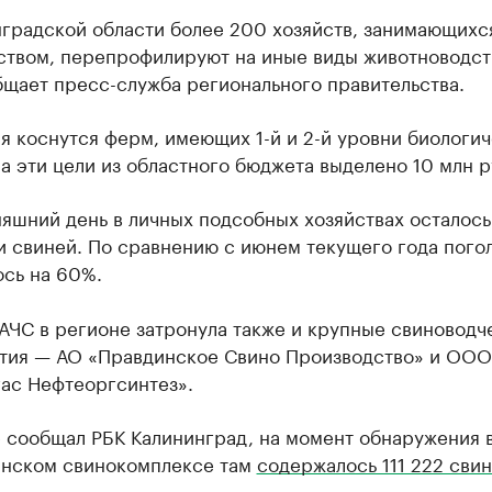
нградской области более 200 хозяйств, занимающихс
ством, перепрофилируют на иные виды животноводст
бщает пресс-служба регионального правительства.
я коснутся ферм, имеющих 1-й и 2-й уровни биологи
а эти цели из областного бюджета выделено 10 млн р
яшний день в личных подсобных хозяйствах осталось
и свиней. По сравнению с июнем текущего года пого
ось на 60%.
АЧС в регионе затронула также и крупные свиноводч
тия — АО «Правдинское Свино Производство» и ООО
гас Нефтеоргсинтез».
е сообщал РБК Калининград, на момент обнаружения 
инском свинокомплексе там
содержалось 111 222 свин