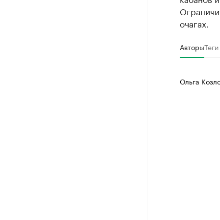
Ограничи
очагах.
Авторы
Теги
Ольга Козл