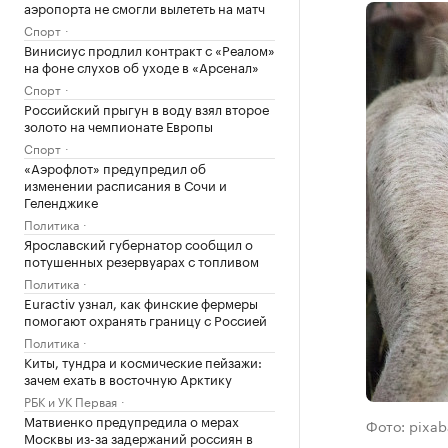
аэропорта не смогли вылететь на матч
Спорт
Винисиус продлил контракт с «Реалом»
на фоне слухов об уходе в «Арсенал»
Спорт
Российский прыгун в воду взял второе
золото на чемпионате Европы
Спорт
«Аэрофлот» предупредил об
изменении расписания в Сочи и
Геленджике
Политика
Ярославский губернатор сообщил о
потушенных резервуарах с топливом
Политика
Euractiv узнал, как финские фермеры
помогают охранять границу с Россией
Политика
Киты, тундра и космические пейзажи:
зачем ехать в восточную Арктику
РБК и УК Первая
Матвиенко предупредила о мерах
Фото: pixa
Москвы из-за задержаний россиян в