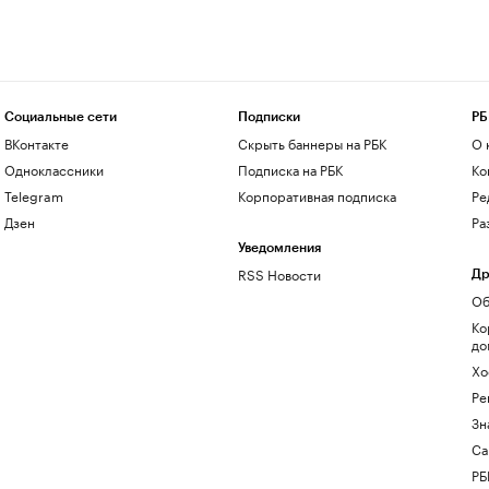
Социальные сети
Подписки
РБ
ВКонтакте
Скрыть баннеры на РБК
О 
Одноклассники
Подписка на РБК
Ко
Telegram
Корпоративная подписка
Ре
Дзен
Ра
Уведомления
RSS Новости
Др
Об
Ко
до
Хо
Ре
Зн
Са
РБ