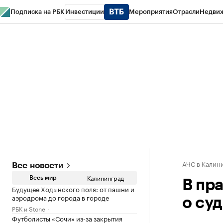
Подписка на РБК
Инвестиции
Мероприятия
Отрасли
Недви
РБК Life
Тренды
Визионеры
Национальные проекты
Город
Стиль
Кр
Спецпроекты СПб
Конференции СПб
Спецпроекты
Проверка конт
АЧС в Калин
Все новости
Калининград
Весь мир
В пр
Будущее Ходынского поля: от пашни и
аэродрома до города в городе
о су
РБК и Stone
Футболисты «Сочи» из-за закрытия