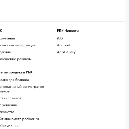
К
РБК Новости
компании
iOS
нтактная информация
Android
дакция
AppGallery
змещение рекламы
угие продукты РБК
лако для бизнеса
рпоративный регистратор
менов
стинг сайтов
г.решения
акомства
йт знакомств podbor.ru
К Компании