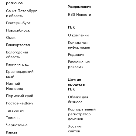
регионов
Уведомления
Санкт-Петербург
RSS Новости
и область
Екатеринбург
РБК
Новосибирск
О компании
Омск
Контактная
Башкортостан
информация
Вологодская
Редакция
область
Размещение
Калининград
рекламы
Краснодарский
край
Другие
Нижний
продукты
Новгород
РБК
Пермский край
Облако для
бизнеса
Ростов-на-Дону
Корпоративный
Татарстан
регистратор
Тюмень
доменов
Черноземье
Хостинг
сайтов
Кавказ