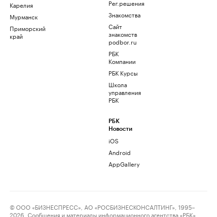
Рег.решения
Карелия
Знакомства
Мурманск
Сайт
Приморский
знакомств
край
podbor.ru
РБК
Компании
РБК Курсы
Школа
управления
РБК
РБК
Новости
iOS
Android
AppGallery
© ООО «БИЗНЕСПРЕСС», АО «РОСБИЗНЕСКОНСАЛТИНГ», 1995–
2026. Сообщения и материалы информационного агентства «РБК»