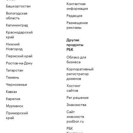
Контактная
Башкортостан
информация
Вологодская
Редакция
область
Размещение
Калининград
рекламы
Краснодарский
край
Другие
Нижний
продукты
Новгород
РБК
Пермский край
Облако для
бизнеса
Ростов-на-Дону
Корпоративный
Татарстан
регистратор
Тюмень
доменов
Черноземье
Хостинг
сайтов
Кавказ
Рег.решения
Карелия
Знакомства
Мурманск
Сайт
Приморский
знакомств
край
podbor.ru
РБК
Компании