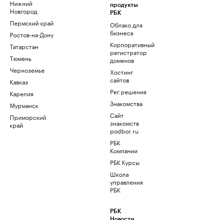
Нижний
продукты
Новгород
РБК
Пермский край
Облако для
бизнеса
Ростов-на-Дону
Корпоративный
Татарстан
регистратор
Тюмень
доменов
Черноземье
Хостинг
сайтов
Кавказ
Рег.решения
Карелия
Знакомства
Мурманск
Сайт
Приморский
знакомств
край
podbor.ru
РБК
Компании
РБК Курсы
Школа
управления
РБК
РБК
Новости