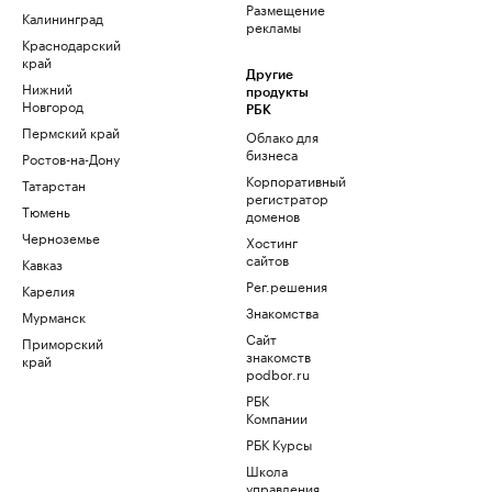
Размещение
Калининград
рекламы
Краснодарский
край
Другие
Нижний
продукты
Новгород
РБК
Пермский край
Облако для
бизнеса
Ростов-на-Дону
Корпоративный
Татарстан
регистратор
Тюмень
доменов
Черноземье
Хостинг
сайтов
Кавказ
Рег.решения
Карелия
Знакомства
Мурманск
Сайт
Приморский
знакомств
край
podbor.ru
РБК
Компании
РБК Курсы
Школа
управления