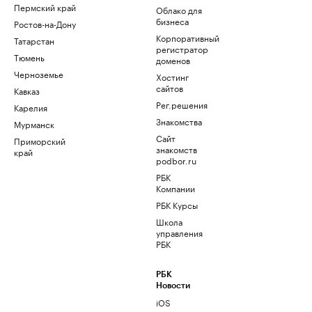
Пермский край
Облако для
бизнеса
Ростов-на-Дону
Корпоративный
Татарстан
регистратор
Тюмень
доменов
Черноземье
Хостинг
сайтов
Кавказ
Рег.решения
Карелия
Знакомства
Мурманск
Сайт
Приморский
знакомств
край
podbor.ru
РБК
Компании
РБК Курсы
Школа
управления
РБК
РБК
Новости
iOS