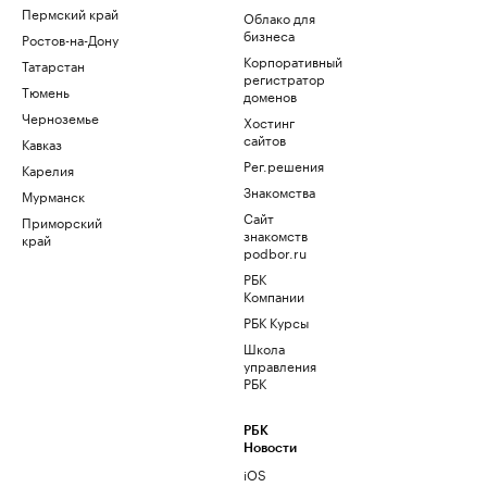
Пермский край
Облако для
бизнеса
Ростов-на-Дону
Корпоративный
Татарстан
регистратор
Тюмень
доменов
Черноземье
Хостинг
сайтов
Кавказ
Рег.решения
Карелия
Знакомства
Мурманск
Сайт
Приморский
знакомств
край
podbor.ru
РБК
Компании
РБК Курсы
Школа
управления
РБК
РБК
Новости
iOS