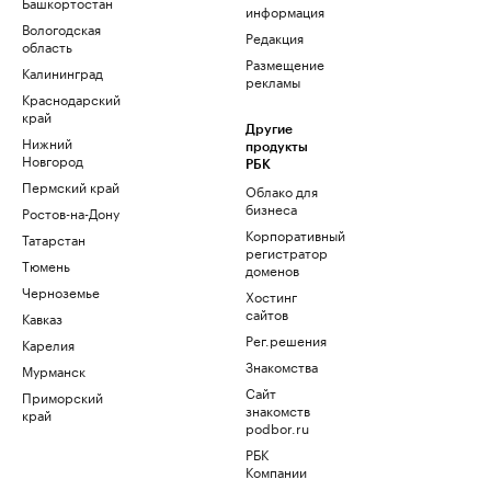
Башкортостан
информация
Вологодская
Редакция
область
Размещение
Калининград
рекламы
Краснодарский
край
Другие
Нижний
продукты
Новгород
РБК
Пермский край
Облако для
бизнеса
Ростов-на-Дону
Корпоративный
Татарстан
регистратор
Тюмень
доменов
Черноземье
Хостинг
сайтов
Кавказ
Рег.решения
Карелия
Знакомства
Мурманск
Сайт
Приморский
знакомств
край
podbor.ru
РБК
Компании