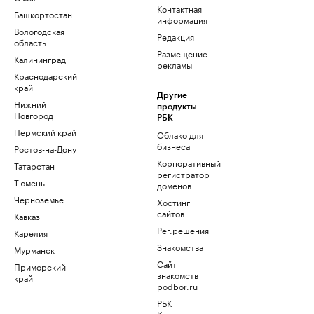
Контактная
Башкортостан
информация
Вологодская
Редакция
область
Размещение
Калининград
рекламы
Краснодарский
край
Другие
Нижний
продукты
Новгород
РБК
Пермский край
Облако для
бизнеса
Ростов-на-Дону
Корпоративный
Татарстан
регистратор
Тюмень
доменов
Черноземье
Хостинг
сайтов
Кавказ
Рег.решения
Карелия
Знакомства
Мурманск
Сайт
Приморский
знакомств
край
podbor.ru
РБК
Компании