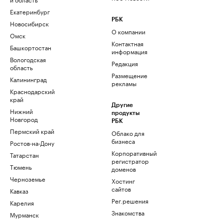
Екатеринбург
РБК
Новосибирск
О компании
Омск
Контактная
Башкортостан
информация
Вологодская
Редакция
область
Размещение
Калининград
рекламы
Краснодарский
край
Другие
Нижний
продукты
Новгород
РБК
Пермский край
Облако для
бизнеса
Ростов-на-Дону
Корпоративный
Татарстан
регистратор
Тюмень
доменов
Черноземье
Хостинг
сайтов
Кавказ
Рег.решения
Карелия
Знакомства
Мурманск