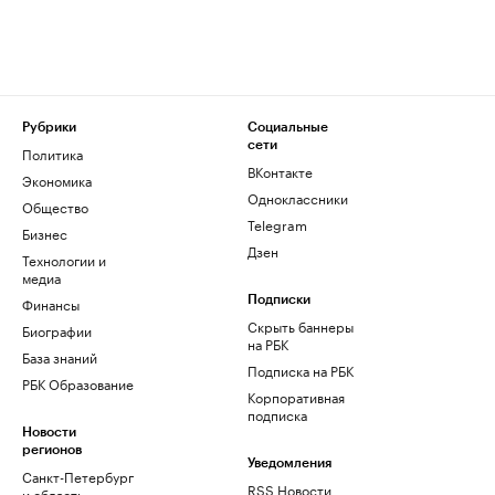
Рубрики
Социальные
сети
Политика
ВКонтакте
Экономика
Одноклассники
Общество
Telegram
Бизнес
Дзен
Технологии и
медиа
Финансы
Подписки
Скрыть баннеры
Биографии
на РБК
База знаний
Подписка на РБК
РБК Образование
Корпоративная
подписка
Новости
регионов
Уведомления
Санкт-Петербург
RSS Новости
и область