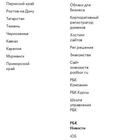
Пермский край
Облако для
бизнеса
Ростов-на-Дону
Корпоративный
Татарстан
регистратор
Тюмень
доменов
Черноземье
Хостинг
сайтов
Кавказ
Рег.решения
Карелия
Знакомства
Мурманск
Сайт
Приморский
знакомств
край
podbor.ru
РБК
Компании
РБК Курсы
Школа
управления
РБК
РБК
Новости
iOS