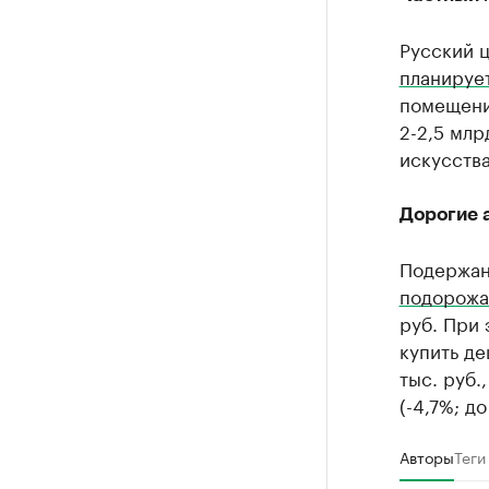
Русский ц
планируе
помещений
2-2,5 млр
искусства
Дорогие 
Подержан
подорожа
руб. При
купить де
тыс. руб.
(-4,7%; до
Авторы
Теги