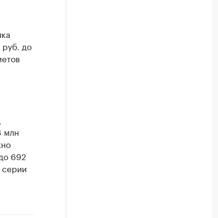
лка
 руб. до
метов
ц
8 млн
жно
до 692
5 серии