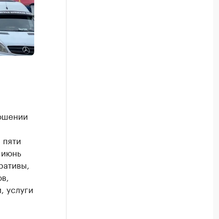
ношении
 пяти
 июнь
ративы,
в,
, услуги