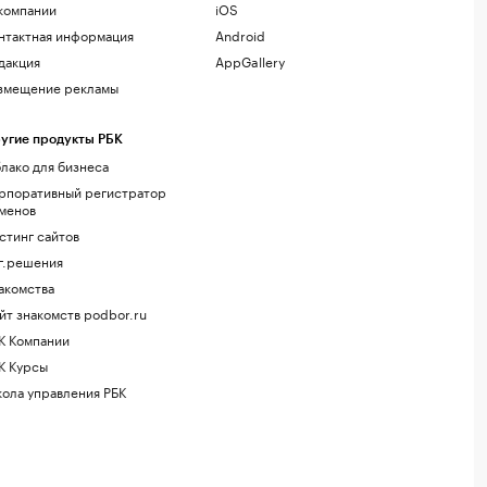
компании
iOS
нтактная информация
Android
дакция
AppGallery
змещение рекламы
угие продукты РБК
лако для бизнеса
рпоративный регистратор
менов
стинг сайтов
г.решения
акомства
йт знакомств podbor.ru
К Компании
К Курсы
ола управления РБК