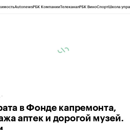
жимость
Autonews
РБК Компании
Телеканал
РБК Вино
Спорт
Школа упра
ипто
РБК Бизнес-среда
Дискуссионный клуб
Исследования
Кредитные 
рагентов
Политика
Экономика
Бизнес
Технологии и медиа
Финансы
Рын
д
рата в Фонде капремонта,
ажа аптек и дорогой музей.
и