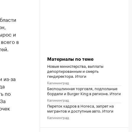
бласти
он,
вырос и
 всего в
тей.
Материалы по теме
Новые министерства, выплаты
депортированным и смерть
гендиректора. Итоги
 из-за
Калининград
да
Беспошлинная торговля, подпольные
ть по
бордели и Burger King в регионе. Итоги
За
Калининград
Переток кадров в Horeca, запрет на
очек
мигрантов и доступные авто. Итоги
Калининград