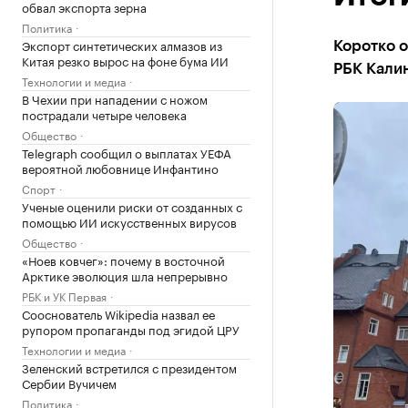
обвал экспорта зерна
Политика
Экспорт синтетических алмазов из
Коротко о
Китая резко вырос на фоне бума ИИ
РБК Кали
Технологии и медиа
В Чехии при нападении с ножом
пострадали четыре человека
Общество
Telegraph сообщил о выплатах УЕФА
вероятной любовнице Инфантино
Спорт
Ученые оценили риски от созданных с
помощью ИИ искусственных вирусов
Общество
«Ноев ковчег»: почему в восточной
Арктике эволюция шла непрерывно
РБК и УК Первая
Сооснователь Wikipedia назвал ее
рупором пропаганды под эгидой ЦРУ
Технологии и медиа
Зеленский встретился с президентом
Сербии Вучичем
Политика