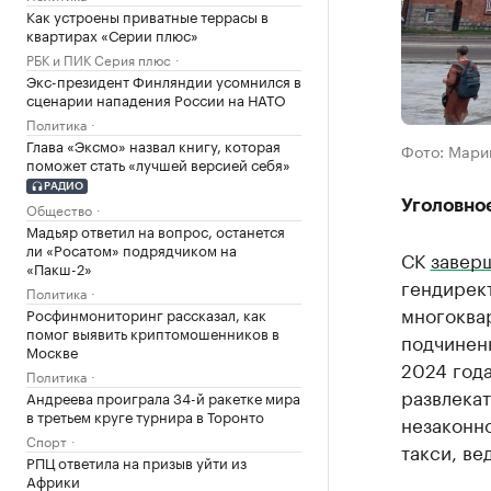
Как устроены приватные террасы в
квартирах «Серии плюс»
РБК и ПИК Серия плюс
Экс-президент Финляндии усомнился в
сценарии нападения России на НАТО
Политика
Глава «Эксмо» назвал книгу, которая
Фото: Мари
поможет стать «лучшей версией себя»
РАДИО
Уголовно
Общество
Мадьяр ответил на вопрос, останется
ли «Росатом» подрядчиком на
СК
завер
«Пакш-2»
гендирек
Политика
многоквар
Росфинмониторинг рассказал, как
помог выявить криптомошенников в
подчиненн
Москве
2024 года
Политика
развлекат
Андреева проиграла 34-й ракетке мира
в третьем круге турнира в Торонто
незаконно
Спорт
такси, ве
РПЦ ответила на призыв уйти из
Африки