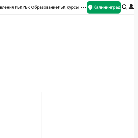
Калининград
вления РБК
РБК Образование
РБК Курсы
рейтинги
Франшизы
Газета
ок наличной валюты