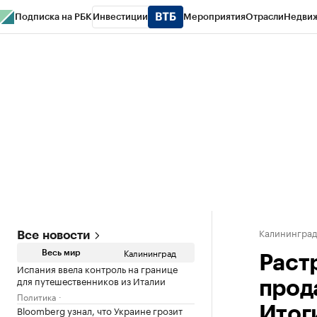
Подписка на РБК
Инвестиции
Мероприятия
Отрасли
Недви
РБК Life
Тренды
Визионеры
Национальные проекты
Город
Стиль
Кр
Спецпроекты СПб
Конференции СПб
Спецпроекты
Проверка конт
Калинингра
Все новости
Калининград
Весь мир
Раст
Испания ввела контроль на границе
для путешественников из Италии
прод
Политика
Bloomberg узнал, что Украине грозит
Итог