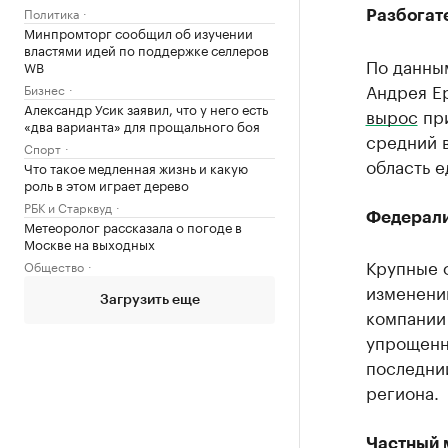
Политика
Разбогат
Минпромторг сообщил об изучении
властями идей по поддержке селлеров
По данным
WB
Андрея Ер
Бизнес
Александр Усик заявил, что у него есть
вырос
при
«два варианта» для прощального боя
средний в
Спорт
область е
Что такое медленная жизнь и какую
роль в этом играет дерево
РБК и Старквуд
Федерали
Метеоролог рассказала о погоде в
Москве на выходных
Крупные 
Общество
изменений
Загрузить еще
компании 
упрощенн
последний
региона.
Частный 