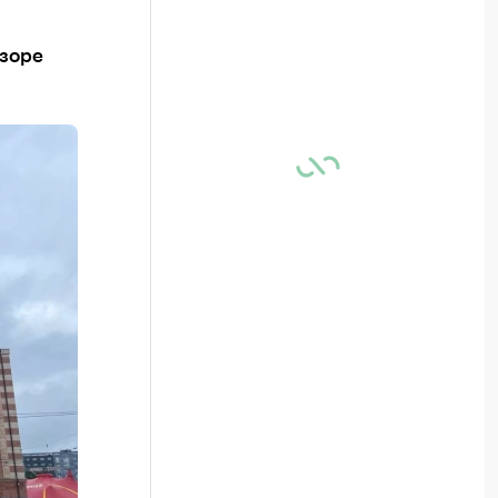
бзоре