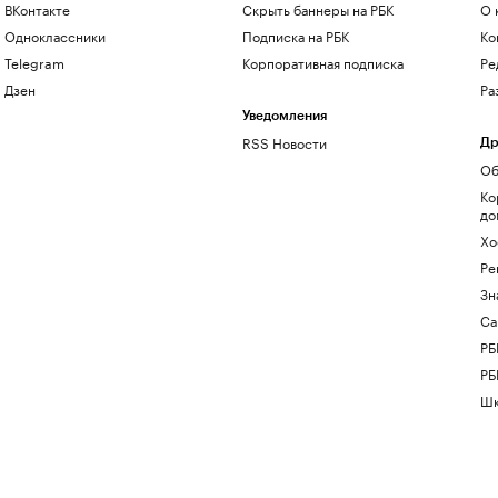
ВКонтакте
Скрыть баннеры на РБК
О 
Одноклассники
Подписка на РБК
Ко
Telegram
Корпоративная подписка
Ре
Дзен
Ра
Уведомления
RSS Новости
Др
Об
Ко
до
Хо
Ре
Зн
Са
РБ
РБ
Шк