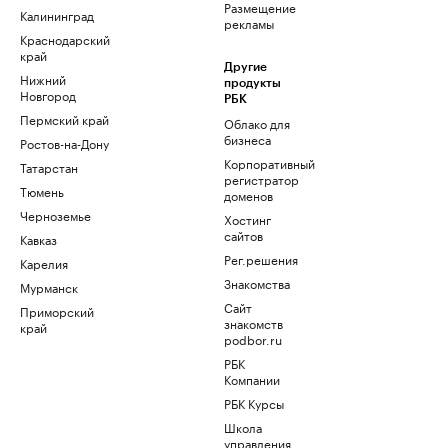
Размещение
Калининград
рекламы
Краснодарский
край
Другие
Нижний
продукты
Новгород
РБК
Пермский край
Облако для
бизнеса
Ростов-на-Дону
Корпоративный
Татарстан
регистратор
Тюмень
доменов
Черноземье
Хостинг
сайтов
Кавказ
Рег.решения
Карелия
Знакомства
Мурманск
Сайт
Приморский
знакомств
край
podbor.ru
РБК
Компании
РБК Курсы
Школа
управления