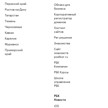
Пермский край
Облако для
бизнеса
Ростов-на-Дону
Корпоративный
Татарстан
регистратор
Тюмень
доменов
Черноземье
Хостинг
сайтов
Кавказ
Рег.решения
Карелия
Знакомства
Мурманск
Сайт
Приморский
знакомств
край
podbor.ru
РБК
Компании
РБК Курсы
Школа
управления
РБК
РБК
Новости
iOS