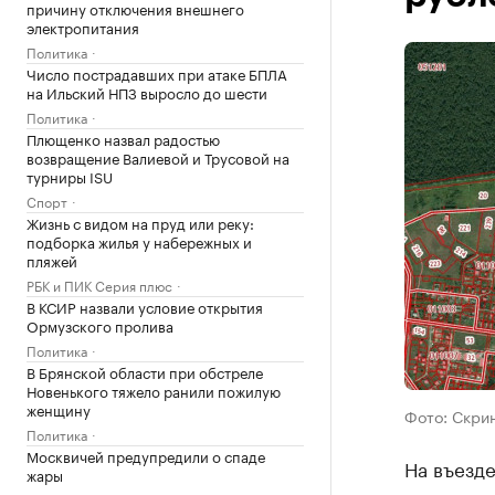
причину отключения внешнего
электропитания
Политика
Число пострадавших при атаке БПЛА
на Ильский НПЗ выросло до шести
Политика
Плющенко назвал радостью
возвращение Валиевой и Трусовой на
турниры ISU
Спорт
Жизнь с видом на пруд или реку:
подборка жилья у набережных и
пляжей
РБК и ПИК Серия плюс
В КСИР назвали условие открытия
Ормузского пролива
Политика
В Брянской области при обстреле
Новенького тяжело ранили пожилую
женщину
Фото: Скри
Политика
Москвичей предупредили о спаде
На въезде
жары