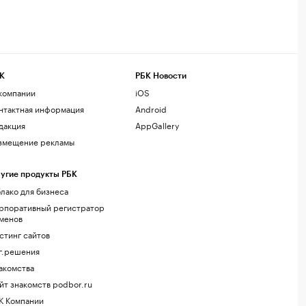
К
РБК Новости
компании
iOS
нтактная информация
Android
дакция
AppGallery
змещение рекламы
угие продукты РБК
лако для бизнеса
рпоративный регистратор
менов
стинг сайтов
г.решения
акомства
йт знакомств podbor.ru
К Компании