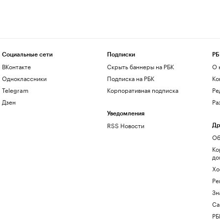
Социальные сети
Подписки
РБ
ВКонтакте
Скрыть баннеры на РБК
О 
Одноклассники
Подписка на РБК
Ко
Telegram
Корпоративная подписка
Ре
Дзен
Ра
Уведомления
RSS Новости
Др
Об
Ко
до
Хо
Ре
Зн
Са
РБ