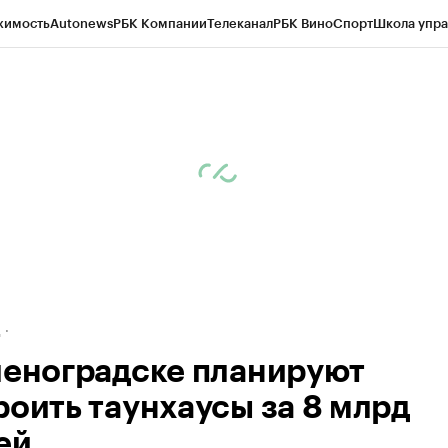
жимость
Autonews
РБК Компании
Телеканал
РБК Вино
Спорт
Школа упра
ипто
РБК Бизнес-среда
Дискуссионный клуб
Исследования
Кредитные 
рагентов
Политика
Экономика
Бизнес
Технологии и медиа
Финансы
Рын
д
леноградске планируют
роить таунхаусы за 8 млрд
ей