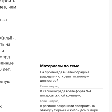
строить
лее, чем
 за
Жильё».
ть на
 и
 млрд
венные
Материалы по теме
 лет.
На променаде в Зеленоградске
разрешили открыть гостиницу-
ажную
долгострой
Калининград
В Калининграде возле форта №4
построят жилой комплекс
Калининград
х
В регионе разрешили построить 16-
этажку у тюрьмы и жилой дом у моря
е.