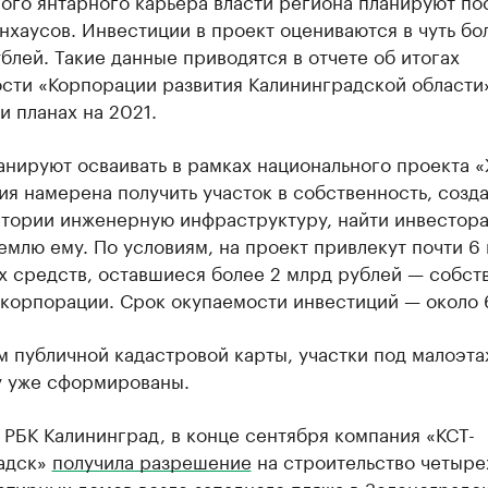
ого янтарного карьера власти региона планируют по
нхаусов. Инвестиции в проект оцениваются в чуть бо
блей. Такие данные приводятся в отчете об итогах
сти «Корпорации развития Калининградской области»
и планах на 2021.
нируют осваивать в рамках национального проекта «
я намерена получить участок в собственность, созда
итории инженерную инфраструктуру, найти инвестора
емлю ему. По условиям, на проект привлекут почти 6
х средств, оставшиеся более 2 млрд рублей — собст
корпорации. Срок окупаемости инвестиций — около 6
м публичной кадастровой карты, участки под малоэт
у уже сформированы.
 РБК Калининград, в конце сентября компания «КСТ-
адск»
получила разрешение
на строительство четыре
тирных домов возле западного пляжа в Зеленоградск