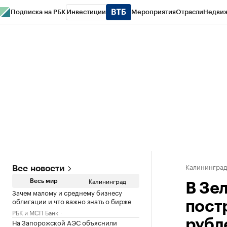
Подписка на РБК
Инвестиции
Мероприятия
Отрасли
Недви
РБК Life
Тренды
Визионеры
Национальные проекты
Город
Стиль
Кр
Спецпроекты СПб
Конференции СПб
Спецпроекты
Проверка конт
Калинингра
Все новости
Калининград
Весь мир
В Зе
Зачем малому и среднему бизнесу
облигации и что важно знать о бирже
пост
РБК и МСП Банк
На Запорожской АЭС объяснили
рубл