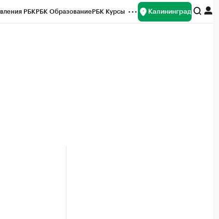
Калининград
вления РБК
РБК Образование
РБК Курсы
рейтинги
Франшизы
Газета
ок наличной валюты