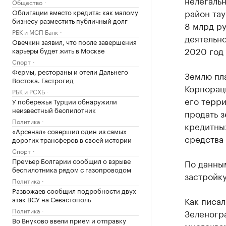
нелегальн
Общество
район тау
Облигации вместо кредита: как малому
бизнесу разместить публичный долг
8 млрд ру
РБК и МСП Банк
деятельно
Овечкин заявил, что после завершения
2020 год 
карьеры будет жить в Москве
Спорт
Фермы, рестораны и отели Дальнего
Землю пла
Востока. Гастрогид
Корпораци
РБК и РСХБ
его терр
У побережья Турции обнаружили
неизвестный беспилотник
продать з
Политика
кредитны
«Арсенал» совершил один из самых
средства 
дорогих трансферов в своей истории
Спорт
Премьер Болгарии сообщил о взрыве
По данны
беспилотника рядом с газопроводом
застройк
Политика
Развожаев сообщил подробности двух
атак ВСУ на Севастополь
Как писал
Политика
Зеленогр
Во Внуково ввели прием и отправку
многоквар