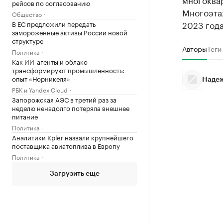
рейсов по согласованию
Многоэтаж
Общество
2023 года
В ЕС предложили передать
замороженные активы России новой
структуре
Авторы
Теги
Политика
Как ИИ-агенты и облако
трансформируют промышленность:
опыт «Норникеля»
Надеж
РБК и Yandex Cloud
Запорожская АЭС в третий раз за
неделю ненадолго потеряла внешнее
питание
Политика
Аналитики Kpler назвали крупнейшего
поставщика авиатоплива в Европу
Политика
Загрузить еще