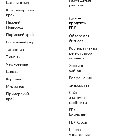
Калининград
рекламы
Краснодарский
край
Другие
Нижний
продукты
Новгород
РБК
Пермский край
Облако для
бизнеса
Ростов-на-Дону
Корпоративный
Татарстан
регистратор
Тюмень
доменов
Черноземье
Хостинг
сайтов
Кавказ
Рег.решения
Карелия
Знакомства
Мурманск
Сайт
Приморский
знакомств
край
podbor.ru
РБК
Компании
РБК Курсы
Школа
управления