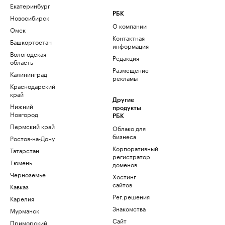
Екатеринбург
РБК
Новосибирск
О компании
Омск
Контактная
Башкортостан
информация
Вологодская
Редакция
область
Размещение
Калининград
рекламы
Краснодарский
край
Другие
Нижний
продукты
Новгород
РБК
Пермский край
Облако для
бизнеса
Ростов-на-Дону
Корпоративный
Татарстан
регистратор
Тюмень
доменов
Черноземье
Хостинг
сайтов
Кавказ
Рег.решения
Карелия
Знакомства
Мурманск
Сайт
Приморский