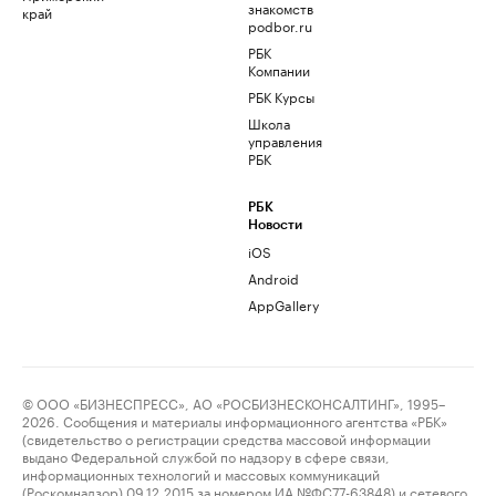
знакомств
край
podbor.ru
РБК
Компании
РБК Курсы
Школа
управления
РБК
РБК
Новости
iOS
Android
AppGallery
© ООО «БИЗНЕСПРЕСС», АО «РОСБИЗНЕСКОНСАЛТИНГ», 1995–
2026. Сообщения и материалы информационного агентства «РБК»
(свидетельство о регистрации средства массовой информации
выдано Федеральной службой по надзору в сфере связи,
информационных технологий и массовых коммуникаций
(Роскомнадзор) 09.12.2015 за номером ИА №ФС77-63848) и сетевого