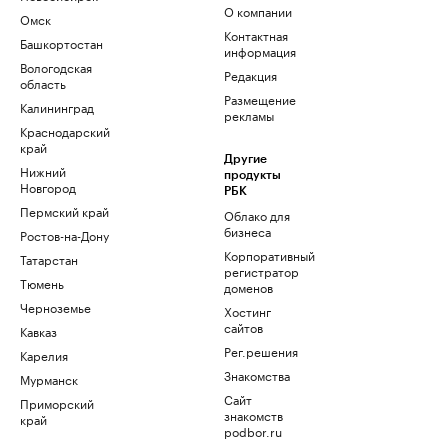
О компании
Омск
Контактная
Башкортостан
информация
Вологодская
Редакция
область
Размещение
Калининград
рекламы
Краснодарский
край
Другие
Нижний
продукты
Новгород
РБК
Пермский край
Облако для
бизнеса
Ростов-на-Дону
Корпоративный
Татарстан
регистратор
Тюмень
доменов
Черноземье
Хостинг
сайтов
Кавказ
Рег.решения
Карелия
Знакомства
Мурманск
Сайт
Приморский
знакомств
край
podbor.ru