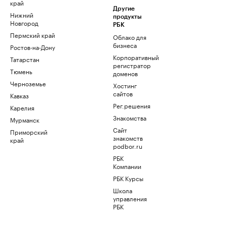
край
Другие
Нижний
продукты
Новгород
РБК
Пермский край
Облако для
бизнеса
Ростов-на-Дону
Корпоративный
Татарстан
регистратор
Тюмень
доменов
Черноземье
Хостинг
сайтов
Кавказ
Рег.решения
Карелия
Знакомства
Мурманск
Сайт
Приморский
знакомств
край
podbor.ru
РБК
Компании
РБК Курсы
Школа
управления
РБК