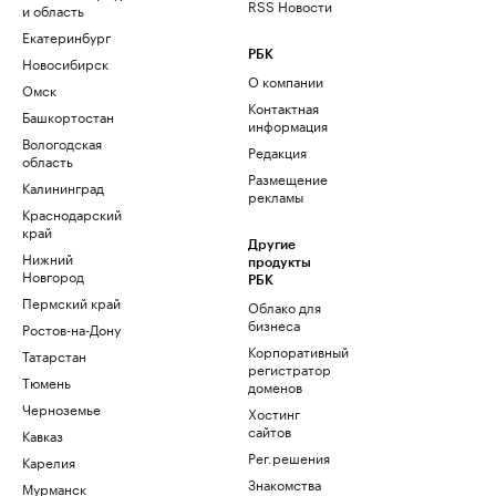
RSS Новости
и область
Екатеринбург
РБК
Новосибирск
О компании
Омск
Контактная
Башкортостан
информация
Вологодская
Редакция
область
Размещение
Калининград
рекламы
Краснодарский
край
Другие
Нижний
продукты
Новгород
РБК
Пермский край
Облако для
бизнеса
Ростов-на-Дону
Корпоративный
Татарстан
регистратор
Тюмень
доменов
Черноземье
Хостинг
сайтов
Кавказ
Рег.решения
Карелия
Знакомства
Мурманск