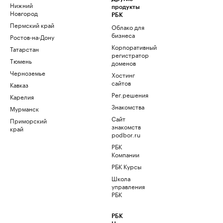
Нижний
продукты
Новгород
РБК
Пермский край
Облако для
бизнеса
Ростов-на-Дону
Корпоративный
Татарстан
регистратор
Тюмень
доменов
Черноземье
Хостинг
сайтов
Кавказ
Рег.решения
Карелия
Знакомства
Мурманск
Сайт
Приморский
знакомств
край
podbor.ru
РБК
Компании
РБК Курсы
Школа
управления
РБК
РБК