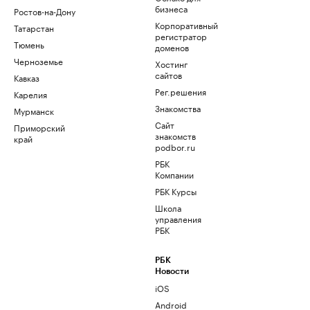
бизнеса
Ростов-на-Дону
Корпоративный
Татарстан
регистратор
Тюмень
доменов
Черноземье
Хостинг
сайтов
Кавказ
Рег.решения
Карелия
Знакомства
Мурманск
Сайт
Приморский
знакомств
край
podbor.ru
РБК
Компании
РБК Курсы
Школа
управления
РБК
РБК
Новости
iOS
Android