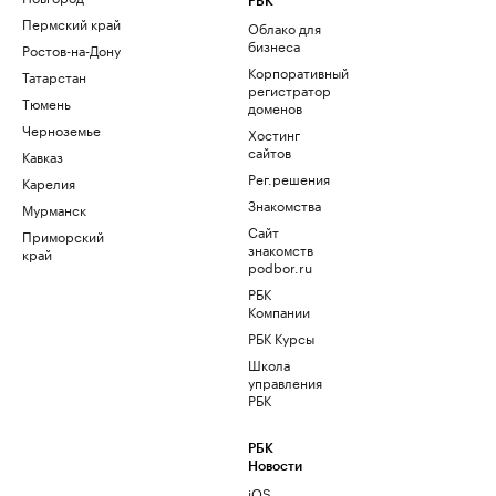
РБК
Пермский край
Облако для
бизнеса
Ростов-на-Дону
Корпоративный
Татарстан
регистратор
Тюмень
доменов
Черноземье
Хостинг
сайтов
Кавказ
Рег.решения
Карелия
Знакомства
Мурманск
Сайт
Приморский
знакомств
край
podbor.ru
РБК
Компании
РБК Курсы
Школа
управления
РБК
РБК
Новости
iOS