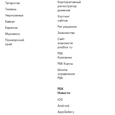
Корпоративный
Татарстан
регистратор
Тюмень
доменов
Черноземье
Хостинг
сайтов
Кавказ
Рег.решения
Карелия
Знакомства
Мурманск
Сайт
Приморский
знакомств
край
podbor.ru
РБК
Компании
РБК Курсы
Школа
управления
РБК
РБК
Новости
iOS
Android
AppGallery