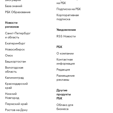
на РБК
База знаний
Подписка на РБК
РБК Образование
Корпоративная
подписка
Новости
регионов
Уведомления
Санкт-Петербург
RSS Новости
и область
Екатеринбург
РБК
Новосибирск
О компании
Омск
Контактная
Башкортостан
информация
Вологодская
Редакция
область
Размещение
Калининград
рекламы
Краснодарский
край
Другие
Нижний
продукты
Новгород
РБК
Пермский край
Облако для
бизнеса
Ростов-на-Дону